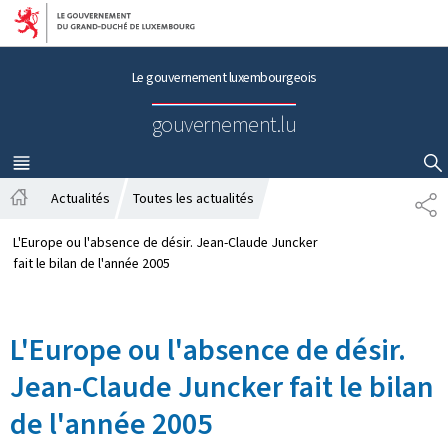
Aller au menu principal
Aller au contenu
Le gouvernement luxembourgeois
gouvernement.lu
MENU
PRINCIPAL
AFFICHER / MASQUER LA RECHERCHE
Actualités
Toutes les actualités
P
A
A
c
R
L'Europe ou l'absence de désir. Jean-Claude Juncker
c
T
fait le bilan de l'année 2005
u
A
e
G
i
E
L'Europe ou l'absence de désir.
l
Jean-Claude Juncker fait le bilan
de l'année 2005