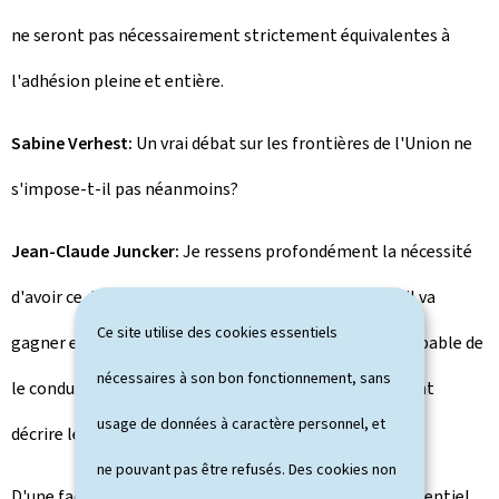
ne seront pas nécessairement strictement équivalentes à
l'adhésion pleine et entière.
Sabine Verhest:
Un vrai débat sur les frontières de l'Union ne
s'impose-t-il pas néanmoins?
Jean-Claude Juncker:
Je ressens profondément la nécessité
d'avoir ce débat mais, en dépit du pressentiment qu'il va
Ce site utilise des cookies essentiels
gagner en couleurs, j'avoue que je suis aujourd'hui incapable de
nécessaires à son bon fonctionnement, sans
le conduire de façon conclusive. Je ne sais pas comment
usage de données à caractère personnel, et
décrire les frontières de l'Europe.
ne pouvant pas être refusés. Des cookies non
D'une façon exclusivement géographique? Par le différentiel