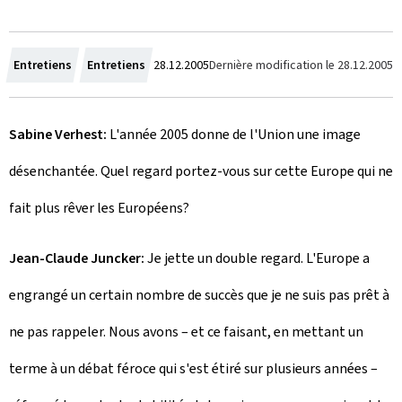
C
Dernière modification le
28.12.2005
Entretiens
Entretiens
28.12.2005
r
Sabine Verhest:
L'année 2005 donne de l'Union une image
é
désenchantée. Quel regard portez-vous sur cette Europe qui ne
e
fait plus rêver les Européens?
l
e
Jean-Claude Juncker:
Je jette un double regard. L'Europe a
engrangé un certain nombre de succès que je ne suis pas prêt à
ne pas rappeler. Nous avons – et ce faisant, en mettant un
terme à un débat féroce qui s'est étiré sur plusieurs années –