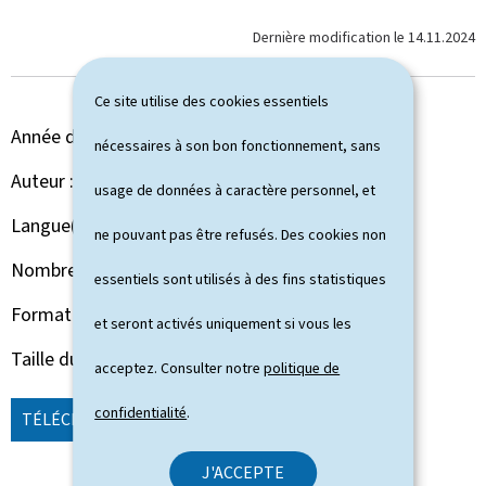
Dernière modification le
14.11.2024
Ce site utilise des cookies essentiels
Année de parution
2016
nécessaires à son bon fonctionnement, sans
Auteur
Administration de la gestion de l'eau
usage de données à caractère personnel, et
Langue(s)
Allemand - Français
ne pouvant pas être refusés. Des cookies non
Nombre de pages
2 page(s)
essentiels sont utilisés à des fins statistiques
Format du document
Pdf
et seront activés uniquement si vous les
Taille du fichier
6,63 Mo
acceptez. Consulter notre
politique de
confidentialité
.
TÉLÉCHARGER
(DE - FR, PDF - 6,63 MO)
J'ACCEPTE