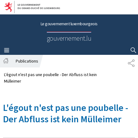
Aller au menu principal
Aller au contenu
Le gouvernement luxembourgeois
gouvernement.lu
MENU
PRINCIPAL
AFFICHER / MASQUER LA RECHERCHE
Publications
P
A
A
c
R
L'égout n'est pas une poubelle - Der Abfluss ist kein
c
T
Mülleimer
u
A
e
G
i
E
L'égout n'est pas une poubelle -
l
Der Abfluss ist kein Mülleimer