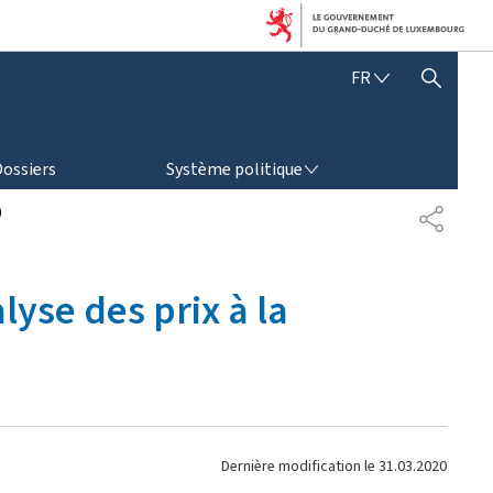
F
FR
AFFICHER / MASQUER LA RECHERCHE
R
A
N
SYSTÈME POLITIQUE
Ç
Dossiers
Système politique
A
I
)
P
S
A
R
T
lyse des prix à la
A
G
E
Dernière modification le
31.03.2020