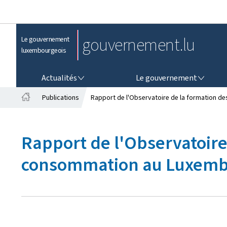
gouvernement.lu
Le gouvernement
luxembourgeois
ACTUALITÉS
LE GOUVERNEMENT
Actualités
Le gouvernement
Publications
Rapport de l'Observatoire de la formation de
A
c
c
Rapport de l'Observatoire 
u
e
consommation au Luxembo
i
l