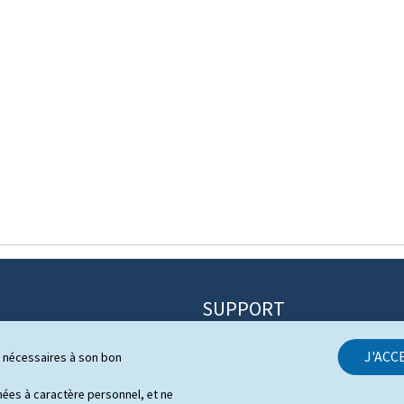
SUPPORT
Contact
J'ACC
ls nécessaires à son bon
itique
Plan du site
ns
es à caractère personnel, et ne