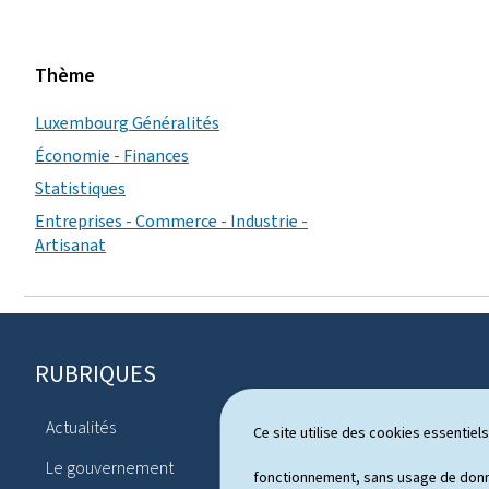
Thème
Luxembourg Généralités
Économie - Finances
Statistiques
Entreprises - Commerce - Industrie -
Artisanat
RUBRIQUES
P
i
Actualités
Ce site utilise des cookies essentie
Système pol
e
Le gouvernement
Publicatio
fonctionnement, sans usage de donné