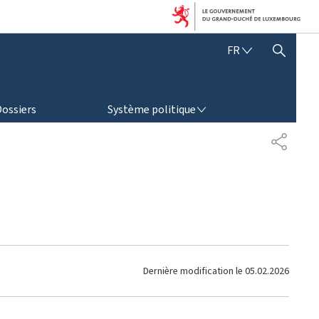
F
FR
AFFICHER / MASQUER LA RECHERCHE
R
A
N
SYSTÈME POLITIQUE
Ç
Dossiers
Système politique
A
I
P
S
A
R
T
A
G
E
Dernière modification le
05.02.2026