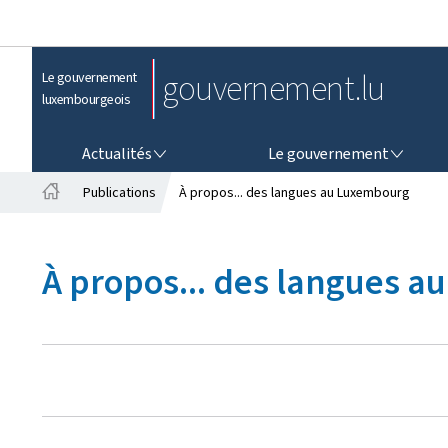
gouvernement.lu
Le gouvernement
luxembourgeois
ACTUALITÉS
LE GOUVERNEMENT
Actualités
Le gouvernement
Publications
À propos... des langues au Luxembourg
A
c
c
À propos... des langues 
u
e
i
l