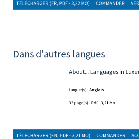
TÉLÉCHARGER
(FR, PDF - 3,22 MO)
COMMANDER
VER
Dans d'autres langues
About... Languages in Lux
Langue(s)
Anglais
32 page(s)
Pdf
3,21 Mo
TÉLÉCHARGER
(EN, PDF - 3,21 MO)
COMMANDER
AC