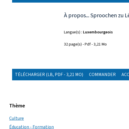
À propos... Sproochen zu 
Langue(s)
Luxembourgeois
32 page(s)
Pdf
3,21 Mo
TÉLÉCHARGER
(LB, PDF - 3,21 MO)
COMMANDER
ACC
Thème
Culture
Éducation - Formation