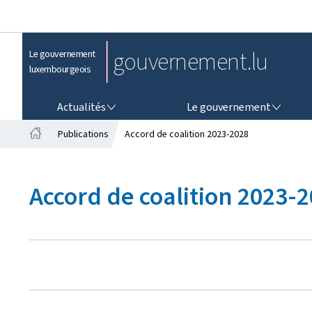
gouvernement.lu
Le gouvernement
luxembourgeois
ACTUALITÉS
LE GOUVERNEMENT
Actualités
Le gouvernement
Publications
Accord de coalition 2023-2028
A
c
c
Accord de coalition 2023-
u
e
i
l