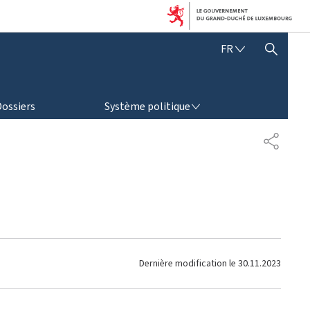
F
FR
AFFICHER / MASQUER LA RECHERCHE
R
A
N
SYSTÈME POLITIQUE
Ç
Dossiers
Système politique
A
I
P
S
A
R
T
A
G
E
Dernière modification le
30.11.2023