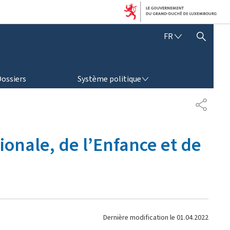
F
FR
AFFICHER / MASQUER LA RECHERCHE
R
A
N
SYSTÈME POLITIQUE
Ç
Dossiers
Système politique
A
I
P
S
A
R
T
ionale, de l’Enfance et de
A
G
E
Dernière modification le
01.04.2022