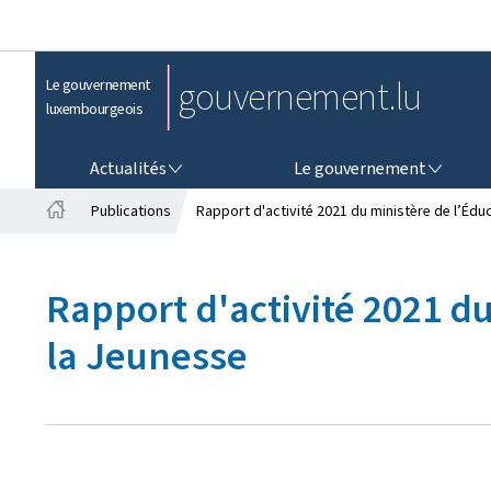
gouvernement.lu
Le gouvernement
luxembourgeois
ACTUALITÉS
LE GOUVERNEMENT
Actualités
Le gouvernement
Publications
Rapport d'activité 2021 du ministère de l’Éduc
A
c
c
Rapport d'activité 2021 du
u
e
la Jeunesse
i
l