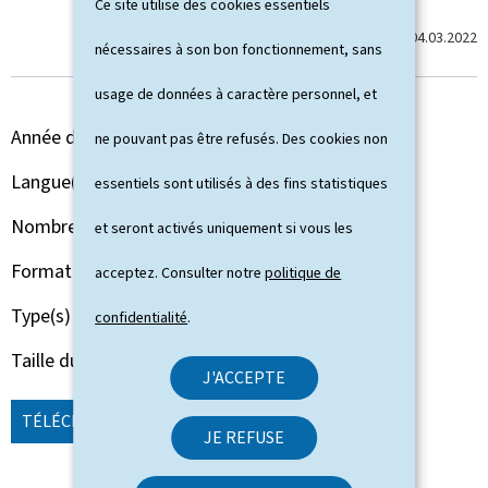
Ce site utilise des cookies essentiels
Dernière modification le
04.03.2022
nécessaires à son bon fonctionnement, sans
usage de données à caractère personnel, et
Année de parution
2022
ne pouvant pas être refusés. Des cookies non
Langue(s)
Français
essentiels sont utilisés à des fins statistiques
Nombre de pages
280 page(s)
et seront activés uniquement si vous les
Format du document
Pdf
acceptez. Consulter notre
politique de
Type(s)
Rapport d'activités
confidentialité
.
Taille du fichier
20,71 Mo
J'ACCEPTE
TÉLÉCHARGER
(FR, PDF - 20,71 MO)
JE REFUSE