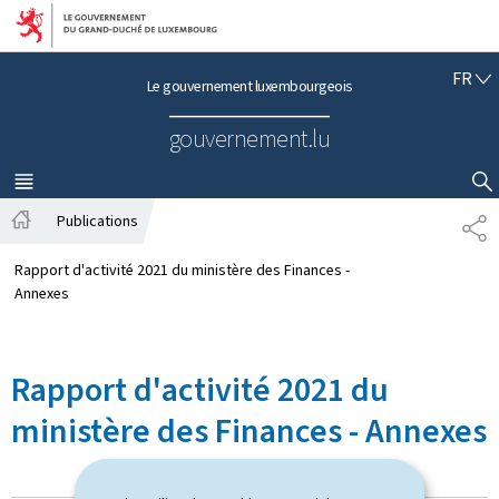
Aller au menu principal
Aller au contenu
F
FR
Le gouvernement luxembourgeois
R
A
gouvernement.lu
N
Ç
A
MENU
PRINCIPAL
AFFICHER / MASQUER LA RECHERCHE
I
Publications
P
S
A
A
c
R
Rapport d'activité 2021 du ministère des Finances -
c
T
Annexes
u
A
e
G
i
E
Rapport d'activité 2021 du
l
ministère des Finances - Annexes