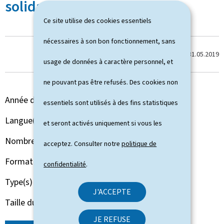
solidaire
Ce site utilise des cookies essentiels
nécessaires à son bon fonctionnement, sans
Dernière modification le
31.05.2019
usage de données à caractère personnel, et
ne pouvant pas être refusés. Des cookies non
Année de parution
2019
essentiels sont utilisés à des fins statistiques
Langue(s)
Français
et seront activés uniquement si vous les
Nombre de pages
240 page(s)
acceptez. Consulter notre
politique de
Format du document
Pdf
confidentialité
.
Type(s)
Rapport d'activités
J'ACCEPTE
Taille du fichier
5,48 Mo
JE REFUSE