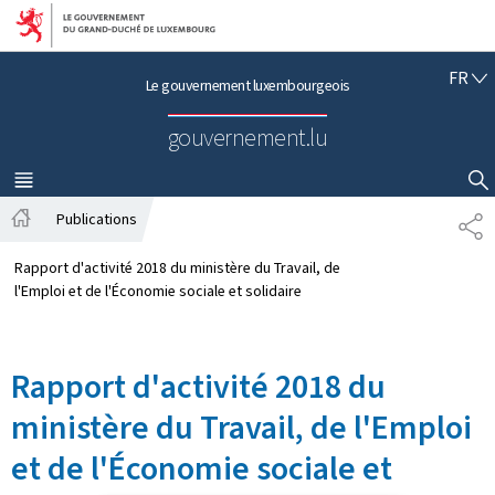
Aller au menu principal
Aller au contenu
F
FR
Le gouvernement luxembourgeois
R
A
gouvernement.lu
N
Ç
A
MENU
PRINCIPAL
AFFICHER / MASQUER LA RECHERCHE
I
Publications
P
S
A
A
c
R
Rapport d'activité 2018 du ministère du Travail, de
c
T
l'Emploi et de l'Économie sociale et solidaire
u
A
e
G
i
E
Rapport d'activité 2018 du
l
ministère du Travail, de l'Emploi
et de l'Économie sociale et