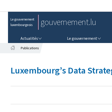
gouvernement.lu
Le gouvernement
luxembourgeois
ACTUALITÉS
LE GOUVERNEMENT
Actualités
Le gouvernement
Publications
A
c
c
Luxembourg’s Data Strate
u
e
i
l