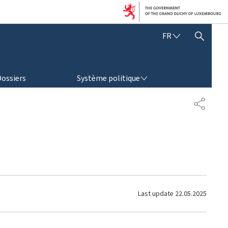
F
FR
AFFICHER / MASQUER LA RECHERCHE
R
A
N
SYSTÈME POLITIQUE
Ç
Dossiers
Système politique
A
I
S
S
H
A
R
E
Last update
22.05.2025