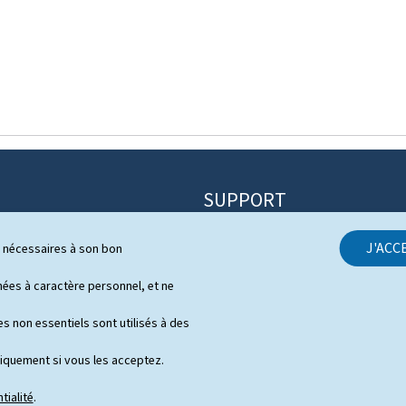
SUPPORT
Contact
J'ACC
ls nécessaires à son bon
itique
Plan du site
ns
es à caractère personnel, et ne
À propos du site
 de presse en vidéo
s non essentiels sont utilisés à des
Aspects légaux
niquement si vous les acceptez.
Déclaration d'accessibilité
tialité
.