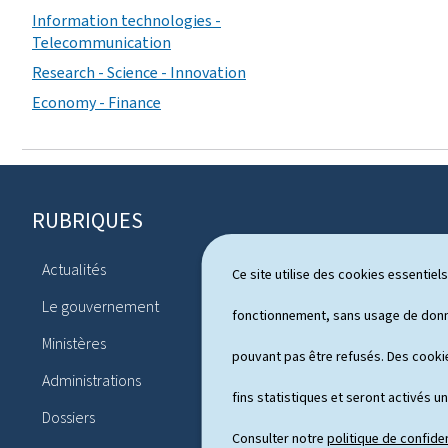
Information technologies -
Telecommunication
Research - Science - Innovation
Economy - Finance
RUBRIQUES
P
i
Actualités
Ce site utilise des cookies essentie
Système pol
e
Le gouvernement
Publicatio
fonctionnement, sans usage de donné
d
Ministères
Conférences
pouvant pas être refusés. Des cookie
d
Administrations
Agenda
e
fins statistiques et seront activés u
Dossiers
p
Consulter notre
politique de confiden