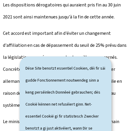
o
Les dispositions dérogatoires qui auraient pris fin au 30 juin
n
2021 sont ainsi maintenues jusqu'à la fin de cette année.
Cet accord est important afin d'éviter un changement
d'affiliation en cas de dépassement du seuil de 25% prévu dans
la législation européenne pour les travailleurs concernés.
Dëse Site benotzt essentiel Cookien, déi fir säi
Concrètement, cela veut dire qu'un travailleur frontalier
gudde Fonctionnement noutwendeg sinn a
allemand qui effectue son travail à partir de son domicile en
keng perséinlech Donnéeë gebrauchen; dës
raison de la crise de la COVID-19 continue à être affilié au
Cookië kënnen net refuséiert ginn. Net-
système luxembourgeois de sécurité sociale.
essentiel Cookië gi fir statistesch Zwecker
Le ministre luxembourgeois de la Sécurité sociale, Romain
benotzt a gi just aktivéiert, wann Dir se