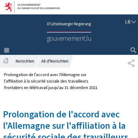
Bei den Haaptmenü goen
Bei den Inhalt goen
L
LB
D’Lëtzebuerger Regierung
Ë
T
gouvernement.lu
Z
E
B
MENÜ
HAAPT-
SHOW HIDE SEARCH
U
Noriichten
All d'Noriichten
S
E
S
H
R
t
A
Prolongation de l'accord avec l'Allemagne sur
G
a
R
l'affiliation à la sécurité sociale des travailleurs
E
r
E
frontaliers en télétravail jusqu'au 31 décembre 2021
S
t
N
C
s
H
ä
Prolongation de l'accord avec
i
t
l'Allemagne sur l'affiliation à la
sécurité sociale des travailleurs