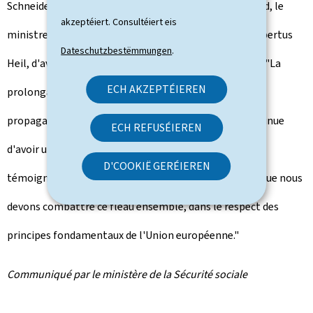
Schneider, a tenu à remercier son homologue allemand, le
akzeptéiert. Consultéiert eis
ministre fédéral du Travail et des Affaires sociales, Hubertus
Dateschutzbestëmmungen
.
Heil, d'avoir accepté la prolongation de cette mesure: "La
ECH AKZEPTÉIEREN
prolongation de cette mesure permet de limiter la
propagation du virus qui, malgré tous les efforts, continue
ECH REFUSÉIEREN
d'avoir un impact important sur notre quotidien. Elle
D'COOKIË GERÉIEREN
témoigne aussi des liens forts entre nos deux pays et que nous
devons combattre ce fléau ensemble, dans le respect des
principes fondamentaux de l'Union européenne."
Communiqué par le ministère de la Sécurité sociale