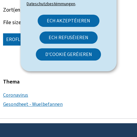
Dateschutzbestëmmungen
.
Zort(en)
Rapport Etude Analyse
ECH AKZEPTÉIEREN
File size
3.03 Mb
ECH REFUSÉIEREN
EROFLUEDEN
(FR, PDF - 3.03 MB)
D'COOKIË GERÉIEREN
Thema
Coronavirus
Gesondheet - Wuelbefannen