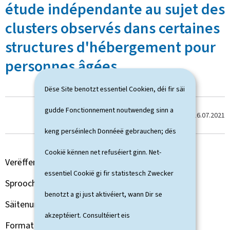
étude indépendante au sujet des
clusters observés dans certaines
structures d'hébergement pour
personnes âgées
Dëse Site benotzt essentiel Cookien, déi fir säi
gudde Fonctionnement noutwendeg sinn a
Dernière modification le
16.07.2021
keng perséinlech Donnéeë gebrauchen; dës
Cookië kënnen net refuséiert ginn. Net-
Verëffentlechungsjoer
2021
essentiel Cookië gi fir statistesch Zwecker
Sprooch(en)
Franséisch
benotzt a gi just aktivéiert, wann Dir se
Säitenunzuel
82 säit(en)
akzeptéiert. Consultéiert eis
Format vum Dokument
Pdf