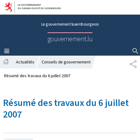
Aller au menu principal
Aller au contenu
Le gouvernement luxembourgeois
gouvernement.lu
MENU
PRINCIPAL
AFFICHER / MASQUER LA RECHERCHE
Actualités
Conseils de gouvernement
P
A
A
c
R
Résumé des travaux du 6 juillet 2007
c
T
u
A
e
G
Résumé des travaux du 6 juillet
i
E
l
2007