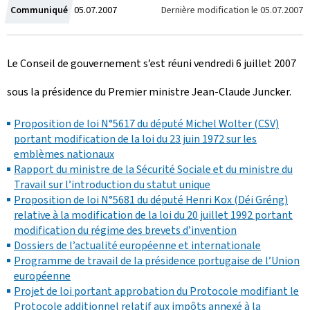
C
Dernière modification le
05.07.2007
Communiqué
05.07.2007
r
Le Conseil de gouvernement s’est réuni vendredi 6 juillet 2007
é
sous la présidence du Premier ministre Jean-Claude Juncker.
e
l
Proposition de loi N°5617 du député Michel Wolter (CSV)
portant modification de la loi du 23 juin 1972 sur les
e
emblèmes nationaux
Rapport du ministre de la Sécurité Sociale et du ministre du
Travail sur l’introduction du statut unique
Proposition de loi N°5681 du député Henri Kox (Déi Gréng)
relative à la modification de la loi du 20 juillet 1992 portant
modification du régime des brevets d’invention
Dossiers de l’actualité européenne et internationale
Programme de travail de la présidence portugaise de l’Union
européenne
Projet de loi portant approbation du Protocole modifiant le
Protocole additionnel relatif aux impôts annexé à la