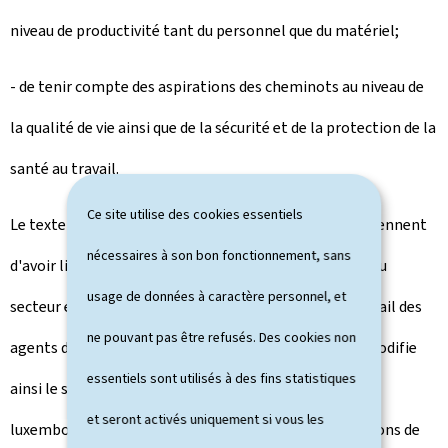
niveau de productivité tant du personnel que du matériel;
- de tenir compte des aspirations des cheminots au niveau de
la qualité de vie ainsi que de la sécurité et de la protection de la
santé au travail.
Ce site utilise des cookies essentiels
Le texte se situe dans le sillage des négociations qui viennent
nécessaires à son bon fonctionnement, sans
d'avoir lieu entre la direction des CFL et les syndicats du
usage de données à caractère personnel, et
secteur en vue de la redéfinition des conditions de travail des
ne pouvant pas être refusés. Des cookies non
agents des CFL. Le projet de règlement grand-ducal modifie
essentiels sont utilisés à des fins statistiques
ainsi le statut du personnel des chemins de fer
et seront activés uniquement si vous les
luxembourgeois et y intègre par ailleurs, pour des raisons de