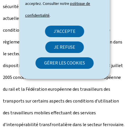
acceptez. Consulter notre
politique de
sécurité juridique, la plupart des dispositions figurant
confidentialité
.
actuellement dans un règlement interne relatif aux
conditions de travail du personnel des CFL. Le projet de
J'ACCEPTE
règlement grand-ducal prévoit ensuite la transposition dans
JE REFUSE
le secteur ferroviaire luxembourgeois de certaines
GÉRER LES COOKIES
dispositions de la directive 2005/47/CE du Conseil du 18 juillet
2005 concernant l'accord entre la Communauté européenne
du rail et la Fédération européenne des travailleurs des
transports sur certains aspects des conditions d'utilisation
des travailleurs mobiles effectuant des services
d'interopérabilité transfrontalière dans le secteur ferroviaire.