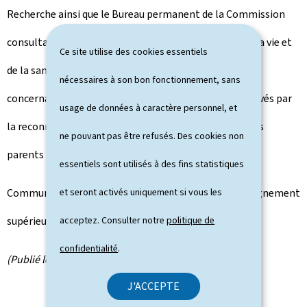
Recherche ainsi que le Bureau permanent de la Commission
consultative nationale d'éthique pour les sciences de la vie et
Ce site utilise des cookies essentiels
de la santé présenteront à cette occasion l'avis 1/2000
nécessaires à son bon fonctionnement, sans
concernant les problèmes éthiques et juridiques soulevés par
usage de données à caractère personnel, et
la reconnaissance d'un droit de l'enfant à connaître ses
ne pouvant pas être refusés. Des cookies non
parents biologiques.
essentiels sont utilisés à des fins statistiques
Communiqué par le ministère de la Culture, de l'Enseignement
et seront activés uniquement si vous les
supérieur et de la Recherche
acceptez. Consulter notre
politique de
confidentialité
.
(Publié le 2 mars 2000)
J'ACCEPTE