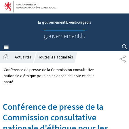
Aller au menu principal
Aller au contenu
Le gouvernement luxembourgeois
gouvernement.lu
MENU
PRINCIPAL
AFFICHER / MASQUER LA RECHERCHE
Actualités
Toutes les actualités
P
A
A
c
R
Conférence de presse de la Commission consultative
c
T
nationale d'éthique pour les sciences de la vie et de la
u
A
santé
e
G
i
E
l
Conférence de presse de la
Commission consultative
nationale d'éthique pour les