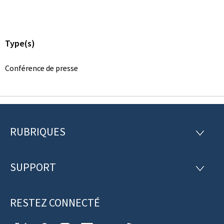
Type(s)
Conférence de presse
RUBRIQUES
P
R
U
i
B
R
SUPPORT
e
S
I
U
Q
d
P
U
P
RESTEZ CONNECTÉ
d
E
O
S
R