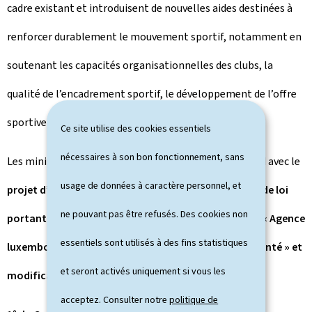
cadre existant et introduisent de nouvelles aides destinées à
renforcer durablement le mouvement sportif, notamment en
soutenant les capacités organisationnelles des clubs, la
qualité de l’encadrement sportif, le développement de l’offre
sportive et leur contribution à la cohésion sociale.
Ce site utilise des cookies essentiels
nécessaires à son bon fonctionnement, sans
Les ministres réunis en Conseil ont marqué leur accord avec le
usage de données à caractère personnel, et
projet d’amendements gouvernementaux au projet de loi
ne pouvant pas être refusés. Des cookies non
portant création d’un établissement public nommé « Agence
essentiels sont utilisés à des fins statistiques
luxembourgeoise des médicaments et produits de santé » et
et seront activés uniquement si vous les
modification :
acceptez. Consulter notre
politique de