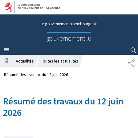
Aller au menu principal
Aller au contenu
Le gouvernement luxembourgeois
gouvernement.lu
MENU
PRINCIPAL
AFFICHER / MASQUER LA RECHERCHE
Actualités
Toutes les actualités
P
A
A
c
R
Résumé des travaux du 12 juin 2026
c
T
u
A
e
G
Résumé des travaux du 12 juin
i
E
l
2026