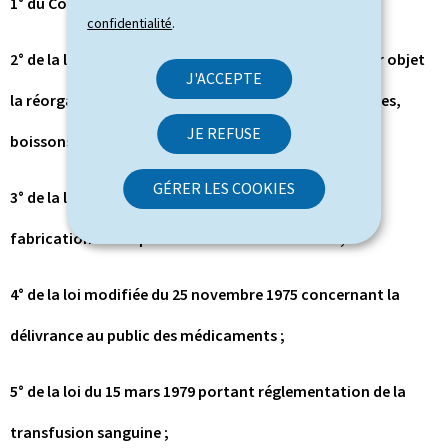
1° du Code de la sécurité sociale ;
confidentialité
.
2° de la loi modifiée du 25 septembre 1953 ayant pour objet
J'ACCEPTE
la réorganisation du contrôle des denrées alimentaires,
JE REFUSE
boissons et produits usuels ;
GÉRER LES COOKIES
3° de la loi modifiée du 4 août 1975 concernant la
fabrication et l’importation des médicaments ;
4° de la loi modifiée du 25 novembre 1975 concernant la
délivrance au public des médicaments ;
5° de la loi du 15 mars 1979 portant réglementation de la
transfusion sanguine ;