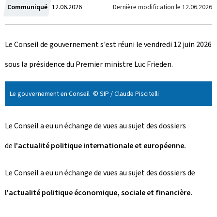
C
Dernière modification le
12.06.2026
Communiqué
12.06.2026
r
Le Conseil de gouvernement s'est réuni le vendredi 12 juin 2026
é
sous la présidence du Premier ministre Luc Frieden.
e
l
Le gouvernement en Conseil
© SIP / Claude Piscitelli
e
Le Conseil a eu un échange de vues au sujet des dossiers
de
l'actualité politique internationale et européenne.
Le Conseil a eu un échange de vues au sujet des dossiers de
l'actualité politique économique, sociale et financière.