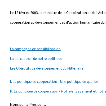
r
Le 12 février 2003, le ministre de la Coopération et de l'Ac
é
coopération au développement et d'action humanitaire du
e
l
e
La campagne de sensibilisation
La perception de notre politique
Les Objectifs de développement du Millénaire
I. La politique de coopération - Une politique de qualité
II. La politique de coopération - Notre engagement et notr
Monsieur le Président,