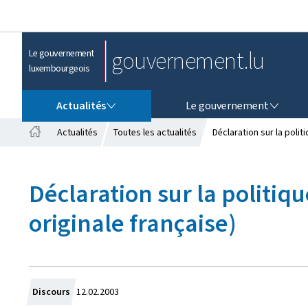
gouvernement.lu
Le gouvernement
luxembourgeois
ACTUALITÉS
LE GOUVERNEMENT
Actualités
Le gouvernement
Actualités
Toutes les actualités
Déclaration sur la polit
A
c
c
Déclaration sur la politiq
u
e
originale française)
i
l
C
Discours
12.02.2003