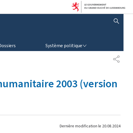
AFFICHER / MASQUER LA RECHERCHE
SYSTÈME POLITIQUE
Dossiers
Système politique
P
A
R
T
 humanitaire 2003 (version
A
G
E
Dernière modification le
20.08.2024