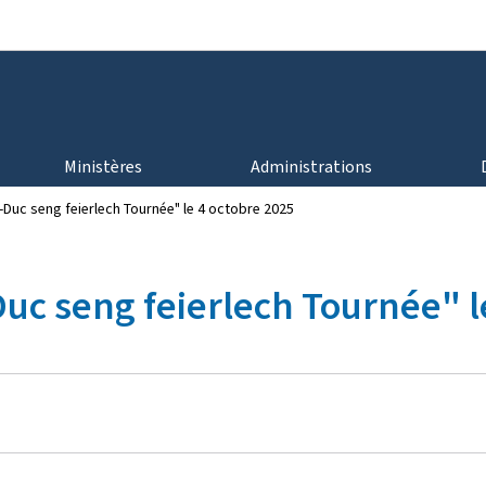
Aller au menu principal
Aller au contenu
Ministères
Administrations
Duc seng feierlech Tournée" le 4 octobre 2025
c seng feierlech Tournée" le