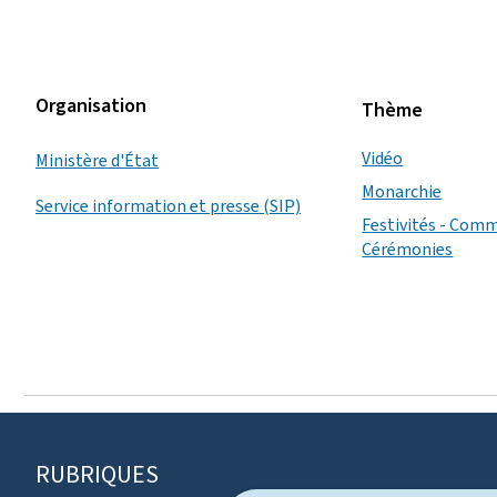
Organisation
Thème
Vidéo
Ministère d'État
Monarchie
Service information et presse (SIP)
Festivités - Com
Cérémonies
RUBRIQUES
P