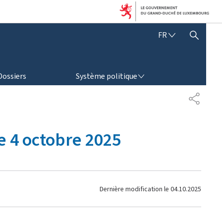
F
FR
AFFICHER / MASQUER LA RECHERCHE
R
A
N
SYSTÈME POLITIQUE
Ç
Dossiers
Système politique
A
I
P
S
A
R
T
 4 octobre 2025
A
G
E
Dernière modification le
04.10.2025