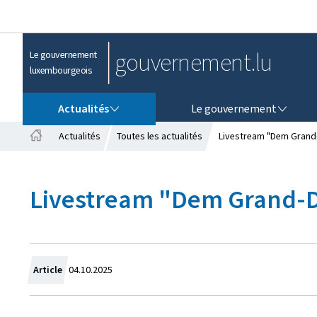
gouvernement.lu
Le gouvernement
luxembourgeois
ACTUALITÉS
LE GOUVERNEMENT
Actualités
Le gouvernement
Actualités
Toutes les actualités
Livestream "Dem Grand-
A
c
c
Livestream "Dem Grand-Du
u
e
i
l
C
Article
04.10.2025
r