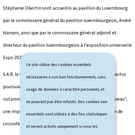
Stéphanie Obertin sont accueillis au pavillon du Luxembourg
par le commissaire général du pavillon luxembourgeois, André
Hansen, ainsi que par le commissaire général adjoint et
directeur du pavillon luxembourgeois à l'exposition universelle
Expo 2025 Osaka, Daniel Sahr, pour une visite guidée.
Ce site utilise des cookies essentiels
S.A.R. le Grand-Duc héritier et la ministre Stéphanie Obertin
nécessaires à son bon fonctionnement, sans
poursuivent leur découverte du site de l'exposition
usage de données à caractère personnel, et
notamment à travers une promenade sur le "Grand Anneau",
ne pouvant pas être refusés. Des cookies non
une impressionnante structure massive en bois de 2 km de
essentiels sont utilisés à des fins statistiques
circonférence et 12 mètres de haut.
et seront activés uniquement si vous les