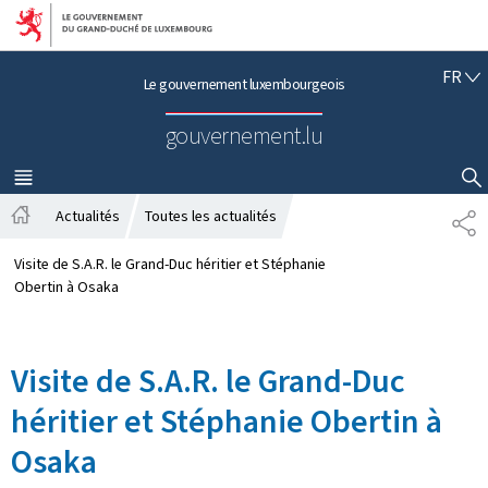
Aller au menu principal
Aller au contenu
F
FR
Le gouvernement luxembourgeois
R
A
gouvernement.lu
N
Ç
A
MENU
PRINCIPAL
AFFICHER / MASQUER LA RECHERCHE
I
Actualités
Toutes les actualités
P
S
A
A
c
R
Visite de S.A.R. le Grand-Duc héritier et Stéphanie
c
T
Obertin à Osaka
u
A
e
G
i
E
Visite de S.A.R. le Grand-Duc
l
héritier et Stéphanie Obertin à
Osaka