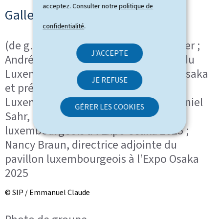
acceptez. Consulter notre
politique de
Gallery 1
confidentialité
.
(de g. à dr.) S.A.R. le Grand-Duc héritier ;
J'ACCEPTE
André Hansen, commissaire général du
Luxembourg auprès de l’Expo 2025 Osaka
JE REFUSE
et président du Conseil de gérance
Luxembourg @ Expo 2025 Osaka ; Daniel
GÉRER LES COOKIES
Sahr, directeur du pavillon
luxembourgeois à l’Expo Osaka 2025 ;
Nancy Braun, directrice adjointe du
pavillon luxembourgeois à l’Expo Osaka
2025
© SIP / Emmanuel Claude