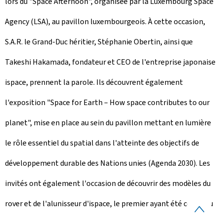
lors du "Space Afternoon", organisée par la Luxembourg Space
Agency (LSA), au pavillon luxembourgeois. À cette occasion,
S.A.R. le Grand-Duc héritier, Stéphanie Obertin, ainsi que
Takeshi Hakamada, fondateur et CEO de l'entreprise japonaise
ispace, prennent la parole. Ils découvrent également
l'exposition "Space for Earth – How space contributes to our
planet", mise en place au sein du pavillon mettant en lumière
le rôle essentiel du spatial dans l'atteinte des objectifs de
développement durable des Nations unies (Agenda 2030). Les
invités ont également l'occasion de découvrir des modèles du
rover et de l'alunisseur d'ispace, le premier ayant été conçu au
H