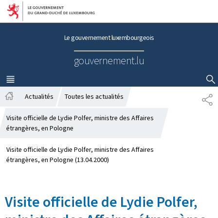
Aller au menu principal
Aller au contenu
Le gouvernement luxembourgeois
gouvernement.lu
MENU
PRINCIPAL
AFFICHER / MASQUER LA RECHERCHE
Actualités
Toutes les actualités
P
A
A
c
R
Visite officielle de Lydie Polfer, ministre des Affaires
c
T
étrangères, en Pologne
u
A
e
G
Visite officielle de Lydie Polfer, ministre des Affaires
i
E
étrangères, en Pologne (13.04.2000)
l
Visite officielle de Lydie Polfer,