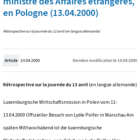
ministre des Affaires étrangères,
en Pologne (13.04.2000)
Rétrospective sur la journée du 12 avril (en langue allemande)
C
Dernière modification le
10.04.2000
Article
10.04.2000
r
Rétrospective sur la journée du 13 avril
(en langue allemande)
é
e
Luxemburgische Wirtschaftsmission in Polen vom 11-
l
13.04.2000 Offizieller Besuch von Lydie Polfer in Warschau Am
e
späten Mittwochabend ist die luxemburgische