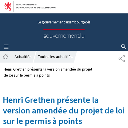
Aller au menu principal
Aller au contenu
Le gouvernement luxembourgeois
gouvernement.lu
MENU
PRINCIPAL
AFFICHER / MASQUER LA RECHERCHE
Actualités
Toutes les actualités
P
A
A
c
R
Henri Grethen présente la version amendée du projet
c
T
de loi sur le permis à points
u
A
e
G
i
E
Henri Grethen présente la
l
version amendée du projet de loi
sur le permis à points