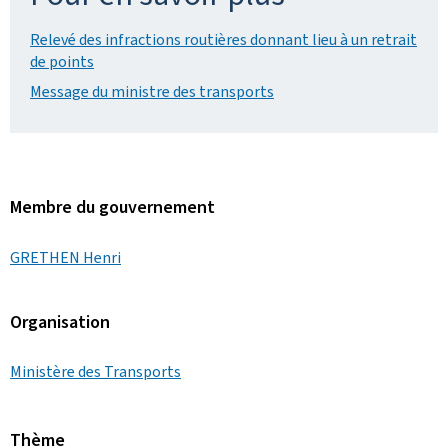
r
Relevé des infractions routières donnant lieu à un retrait
i
de points
Message du ministre des transports
q
u
e
s
Membre du gouvernement
GRETHEN Henri
Organisation
Ministère des Transports
Thème