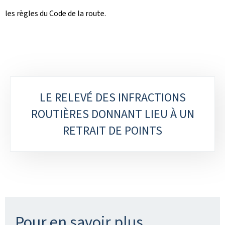
les règles du Code de la route.
S
LE RELEVÉ DES INFRACTIONS
o
ROUTIÈRES DONNANT LIEU À UN
RETRAIT DE POINTS
u
s
-
r
u
Pour en savoir plus
b