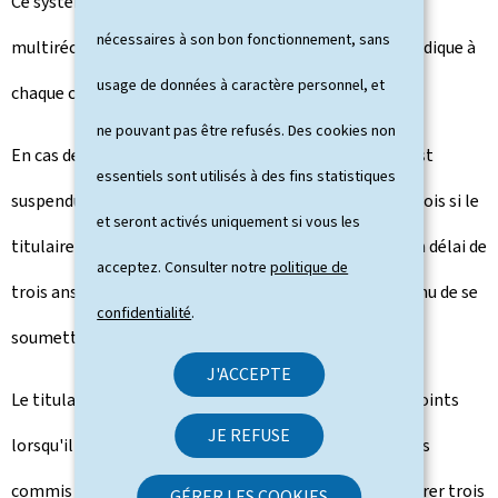
Ce système viserait plus particulièrement les
nécessaires à son bon fonctionnement, sans
multirécidivistes, en accordant le droit à l'erreur sporadique à
usage de données à caractère personnel, et
chaque conducteur.
ne pouvant pas être refusés. Des cookies non
En cas de perte du capital de douze points, le permis est
essentiels sont utilisés à des fins statistiques
suspendu pour une durée de douze mois (portée à 24 mois si le
et seront activés uniquement si vous les
titulaire perd son capital pour la deuxième fois dans un délai de
acceptez. Consulter notre
politique de
trois ans). Au cours de la suspension, l'intéressé est tenu de se
confidentialité
.
soumettre à une formation complémentaire.
J'ACCEPTE
Le titulaire du permis voit son capital relevé à douze points
JE REFUSE
lorsqu'il arrive au terme d'une suspension ou s'il n'a pas
commis d'infractions pendant trois ans. Il peut récupérer trois
GÉRER LES COOKIES