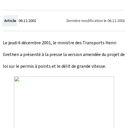
C
Dernière modification le
06.12.2001
Article
06.12.2001
r
Le jeudi 6 décembre 2001, le ministre des Transports Henri
é
Grethen a présenté à la presse la version amendée du projet de
e
loi sur le permis à points et le délit de grande vitesse.
l
e