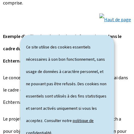
comprise.
Exemple d’utilisation des chariots informatiques dans le
Ce site utilise des cookies essentiels
cadre du projet d’établissement du Lycée classique
nécessaires à son bon fonctionnement, sans
Echternach
usage de données à caractère personnel, et
Le concept des chariots informatiques a été mis à l’essai dans
ne pouvant pas être refusés. Des cookies non
le cadre du projet d’établissement du Lycée classique
essentiels sont utilisés à des fins statistiques
Echternach, dont il constitue un élément essentiel.
et seront activés uniquement si vous les
Le projet d'établissement du Lycée classique Echternach a
acceptez. Consulter notre
politique de
pour objectif de développer une formule d’organisation pour
confidentialité
.