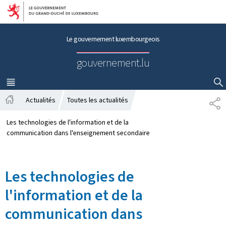
Aller au menu principal
Aller au contenu
Le gouvernement luxembourgeois
gouvernement.lu
MENU
PRINCIPAL
AFFICHER / MASQUER LA RECHERCHE
Actualités
Toutes les actualités
P
A
A
c
R
Les technologies de l'information et de la
c
T
communication dans l'enseignement secondaire
u
A
e
G
i
E
Les technologies de
l
l'information et de la
communication dans