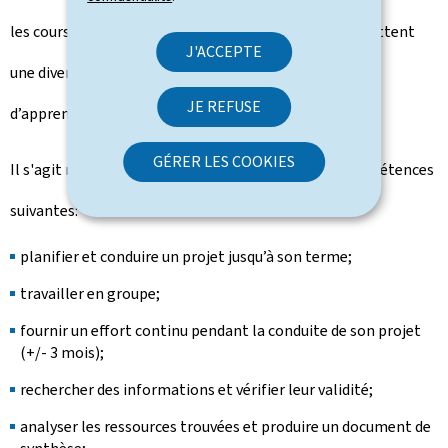
les cours à option en classe de IIIe, IIe et Ire qui permettent
J'ACCEPTE
une diversification des contenus et des méthodes
JE REFUSE
d’apprentissage.
GÉRER LES COOKIES
Il s'agit notamment de favoriser chez l’élève les compétences
suivantes:
planifier et conduire un projet jusqu’à son terme;
travailler en groupe;
fournir un effort continu pendant la conduite de son projet
(+/- 3 mois);
rechercher des informations et vérifier leur validité;
analyser les ressources trouvées et produire un document de