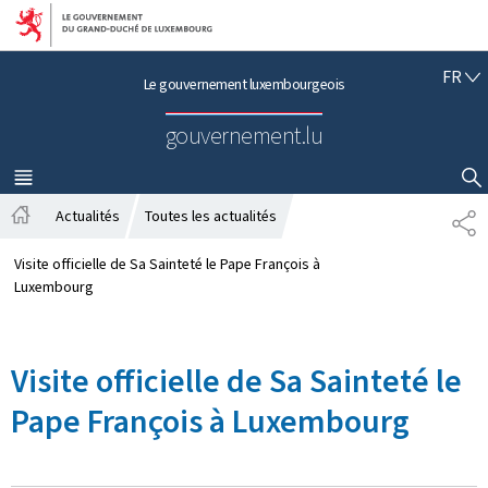
Aller au menu principal
Aller au contenu
F
FR
Le gouvernement luxembourgeois
R
A
gouvernement.lu
N
Ç
A
MENU
PRINCIPAL
AFFICHER / MASQUER LA RECHERCHE
I
Actualités
Toutes les actualités
P
S
A
A
c
R
Visite officielle de Sa Sainteté le Pape François à
c
T
Luxembourg
u
A
e
G
i
E
Visite officielle de Sa Sainteté le
l
Pape François à Luxembourg