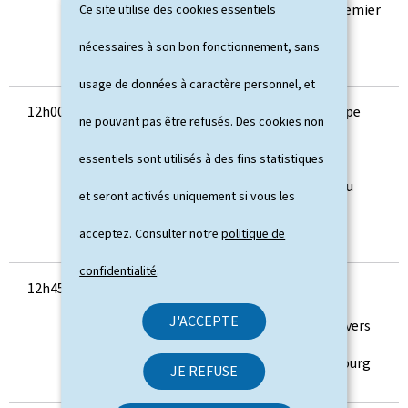
Pape François à Monsieur le Premier
Ce site utilise des cookies essentiels
ministre
nécessaires à son bon fonctionnement, sans
usage de données à caractère personnel, et
12h00
Rencontre de Sa Sainteté le Pape
ne pouvant pas être refusés. Des cookies non
François avec les autorités
essentiels sont utilisés à des fins statistiques
nationales et la société civile au
et seront activés uniquement si vous les
Cercle Cité
acceptez. Consulter notre
politique de
confidentialité
.
12h45 – 13h15
Parcours en papamobile de Sa
J'ACCEPTE
Sainteté le Pape François à travers
le centre de la Ville de Luxembourg
JE REFUSE