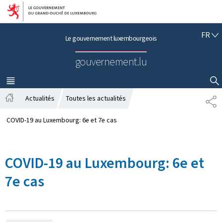
Aller au menu principal
Aller au contenu
F
FR
Le gouvernement luxembourgeois
R
A
gouvernement.lu
N
Ç
A
MENU
PRINCIPAL
AFFICHER / MASQUER LA RECHERCHE
I
Actualités
Toutes les actualités
P
S
A
A
c
R
COVID-19 au Luxembourg: 6e et 7e cas
c
T
u
A
e
G
COVID-19 au Luxembourg: 6e et
i
E
l
7e cas