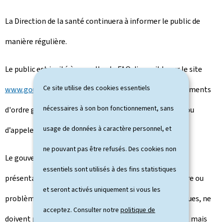
La Direction de la santé continuera à informer le public de
manière régulière.
Le public est invité à consulter la FAQ disponible sur le site
Ce site utilise des cookies essentiels
www.gouvernement.lu/coronavirus
pour les renseignements
nécessaires à son bon fonctionnement, sans
d'ordre général et les gestes de prévention à adopter ou
usage de données à caractère personnel, et
d’appeler la
hotline
sous le numéro
8002 8080.
ne pouvant pas être refusés. Des cookies non
Le gouvernement tient à rappeler que les personnes
essentiels sont utilisés à des fins statistiques
présentant des symptômes d'une infection (toux, fièvre ou
et seront activés uniquement si vous les
problèmes respiratoires) et rentrant d'une zone à risques, ne
acceptez. Consulter notre
politique de
doivent pas se rendre chez le médecin ou aux urgences, mais