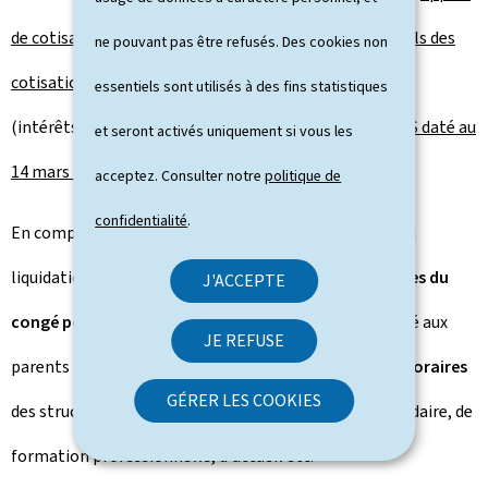
de cotisation à venir
, mais également aux
soldes actuels des
ne pouvant pas être refusés. Des cookies non
cotisations sociales
, en dépit d'éventuelles mentions
essentiels sont utilisés à des fins statistiques
(intérêts, amendes, …) sur l'
extrait de compte du CCSS daté au
et seront activés uniquement si vous les
14 mars 2020
.
acceptez. Consulter notre
politique de
confidentialité
.
En complément de ces mesures, le CCSS procédera à la
liquidation d'une
avance sur les indemnités pécuniaires du
J'ACCEPTE
congé pour raisons familiales extraordinaire
, accordé aux
JE REFUSE
parents d'enfants concernés par les
fermetures temporaires
GÉRER LES COOKIES
des structures d'enseignement fondamental et secondaire, de
formation professionnelle, d'accueil etc.