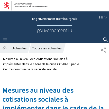
Aller au menu principal
Aller au contenu
F
FR
Le gouvernement luxembourgeois
R
A
gouvernement.lu
N
Ç
A
MENU
PRINCIPAL
AFFICHER / MASQUER LA RECHERCHE
I
Actualités
Toutes les actualités
P
S
A
A
c
R
Mesures au niveau des cotisations sociales à
c
T
implémenter dans le cadre de la crise COVID-19 par le
u
A
Centre commun de la sécurité sociale
e
G
i
E
l
Mesures au niveau des
cotisations sociales à
implémenter dans le cadre de la