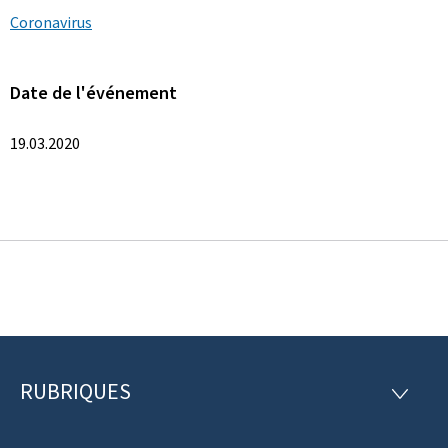
Coronavirus
Date de l'événement
19.03.2020
RUBRIQUES
P
R
U
i
B