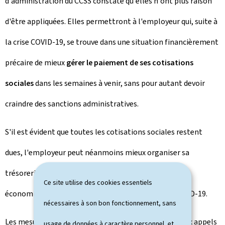
d'administration du CCSS constate qu'elles n'ont plus raison
d'être appliquées. Elles permettront à l'employeur qui, suite à
la crise COVID-19, se trouve dans une situation financièrement
précaire de mieux
gérer le paiement de ses cotisations
sociales
dans les semaines à venir, sans pour autant devoir
craindre des sanctions administratives.
S'il est évident que toutes les cotisations sociales restent
dues, l'employeur peut néanmoins mieux organiser sa
trésorerie, en combinaison avec d'autres mesures
Ce site utilise des cookies essentiels
économiques introduites dans le cadre de la crise COVID-19.
nécessaires à son bon fonctionnement, sans
Les mesures précitées s'appliquent non seulement aux
appels
usage de données à caractère personnel, et