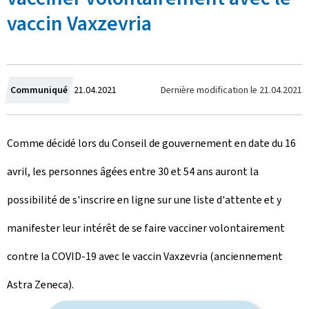
vaccin Vaxzevria
C
Dernière modification le
21.04.2021
Communiqué
21.04.2021
r
Comme décidé lors du Conseil de gouvernement en date du 16
é
avril, les personnes âgées entre 30 et 54 ans auront la
e
possibilité de s'inscrire en ligne sur une liste d'attente et y
l
manifester leur intérêt de se faire vacciner volontairement
e
contre la COVID-19 avec le vaccin Vaxzevria (anciennement
Astra Zeneca).