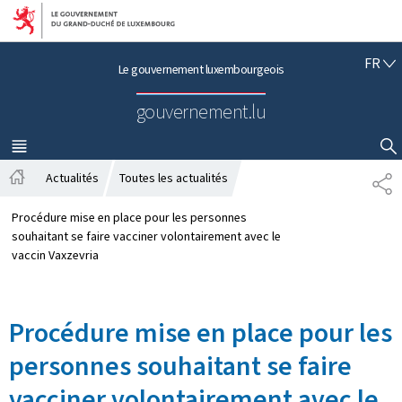
Aller au menu principal
Aller au contenu
F
FR
Le gouvernement luxembourgeois
R
A
gouvernement.lu
N
Ç
A
MENU
PRINCIPAL
AFFICHER / MASQUER LA RECHERCHE
I
Actualités
Toutes les actualités
P
S
A
A
c
R
Procédure mise en place pour les personnes
c
T
souhaitant se faire vacciner volontairement avec le
u
A
vaccin Vaxzevria
e
G
i
E
l
Procédure mise en place pour les
personnes souhaitant se faire
vacciner volontairement avec le