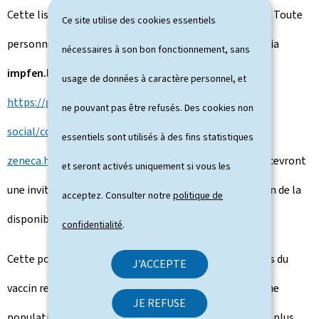
Cette liste sera ouverte à partir du
21 avril à 18 heures
. Toute
Ce site utilise des cookies essentiels
personne intéressée pourra s'y inscrire sur Guichet.lu via
nécessaires à son bon fonctionnement, sans
impfen.lu
ou via le site
www.covid19.lu
:
usage de données à caractère personnel, et
https://guichet.public.lu/fr/citoyens/sante-
ne pouvant pas être refusés. Des cookies non
social/coronavirus/vaccination/liste-attente-astra-
essentiels sont utilisés à des fins statistiques
zeneca.html
. Les personnes inscrites sur cette liste recevront
et seront activés uniquement si vous les
une invitation selon la date d'inscription et en fonction de la
acceptez. Consulter notre
politique de
disponibilité du vaccin Vaxzevria.
confidentialité
.
Cette possibilité est offerte, afin d'éviter que des doses du
J'ACCEPTE
vaccin restent inutilisées, et de permettre surtout à une
JE REFUSE
population plus jeune de se faire vacciner dans un délai plus