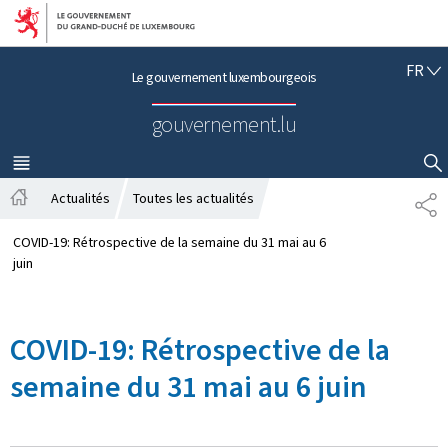
Aller au menu principal
Aller au contenu
F
FR
Le gouvernement luxembourgeois
R
A
gouvernement.lu
N
Ç
A
MENU
PRINCIPAL
AFFICHER / MASQUER LA RECHERCHE
I
Actualités
Toutes les actualités
P
S
A
A
c
R
COVID-19: Rétrospective de la semaine du 31 mai au 6
c
T
juin
u
A
e
G
i
E
COVID-19: Rétrospective de la
l
semaine du 31 mai au 6 juin