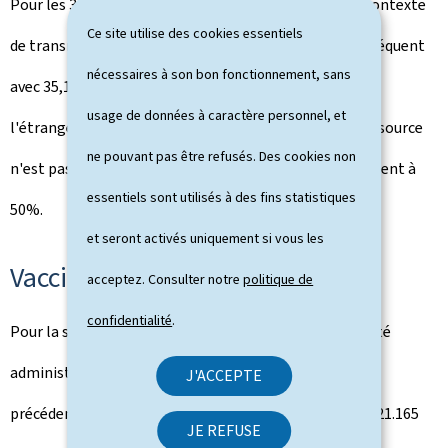
Pour les 324 nouveaux cas, le cercle familial reste le contexte
Ce site utilise des cookies essentiels
de transmission des infections à la COVID-19 le plus fréquent
nécessaires à son bon fonctionnement, sans
avec 35,1%, suivi par les loisirs (5,1%) et les voyages à
usage de données à caractère personnel, et
l'étranger (3,9%). Le taux des contaminations dont la source
ne pouvant pas être refusés. Des cookies non
n'est pas clairement attribuable augmente sensiblement à
essentiels sont utilisés à des fins statistiques
50%.
et seront activés uniquement si vous les
Vaccinations: point de situation
acceptez. Consulter notre
politique de
confidentialité
.
Pour la semaine du 31 mai au 6 juin, 43.934 doses ont été
administrées au total, presque le double de la semaine
J'ACCEPTE
précédente. 22.769 personnes ont reçu une 1e dose et 21.165
JE REFUSE