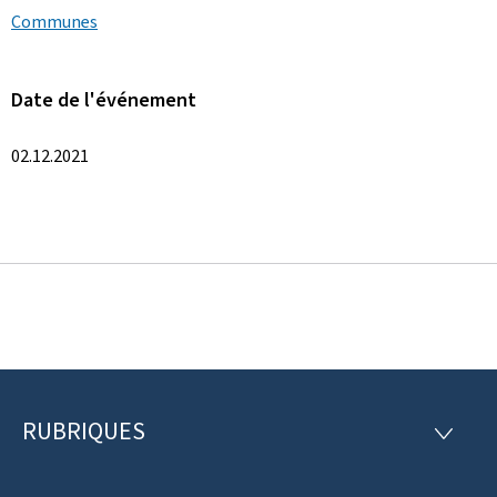
Communes
Date de l'événement
02.12.2021
RUBRIQUES
P
R
U
i
B