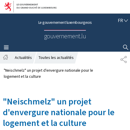
Aller au menu principal
Aller au contenu
F
FR
Le gouvernement luxembourgeois
R
A
gouvernement.lu
N
Ç
A
MENU
PRINCIPAL
AFFICHER / MASQUER LA RECHERCHE
I
Actualités
Toutes les actualités
P
S
A
A
c
R
"Neischmelz" un projet d'envergure nationale pour le
c
T
logement et la culture
u
A
e
G
i
E
"Neischmelz" un projet
l
d'envergure nationale pour le
logement et la culture