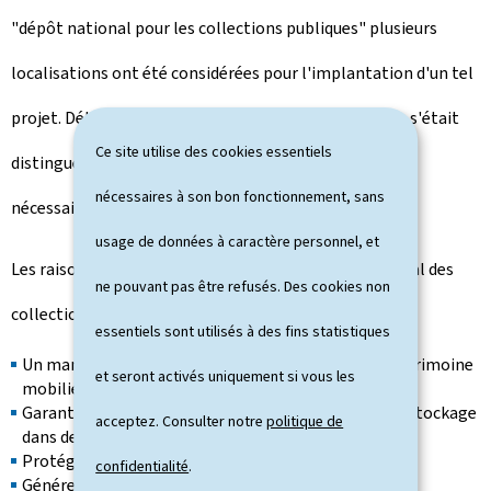
"dépôt national pour les collections publiques" plusieurs
localisations ont été considérées pour l'implantation d'un tel
projet. Début 2020, le site "
NeiSchmelz
" à Dudelange s'était
Ce site utilise des cookies essentiels
distingué en réunissant à priori toutes les conditions
nécessaires à son bon fonctionnement, sans
nécessaires.
usage de données à caractère personnel, et
Les raisons expliquant la nécessité d'un centre national des
ne pouvant pas être refusés. Des cookies non
collections publiques sont multiples:
essentiels sont utilisés à des fins statistiques
Un manque permanent d'espaces de stockage du patrimoine
et seront activés uniquement si vous les
mobilier culturel;
Garantir la préservation de ces collections grâce au stockage
acceptez. Consulter notre
politique de
dans des conditions optimales;
Protéger les objets contre des catastrophes;
confidentialité
.
Générer des collaborations et synergies entre les