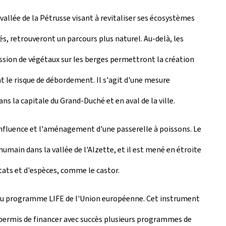
llée de la Pétrusse visant à revitaliser ses écosystèmes
és, retrouveront un parcours plus naturel. Au-delà, les
cession de végétaux sur les berges permettront la création
nt le risque de débordement. Il s'agit d'une mesure
s la capitale du Grand-Duché et en aval de la ville.
nfluence et l'aménagement d'une passerelle à poissons. Le
main dans la vallée de l'Alzette, et il est mené en étroite
itats et d'espèces, comme le castor.
) du programme LIFE de l'Union européenne. Cet instrument
jà permis de financer avec succès plusieurs programmes de