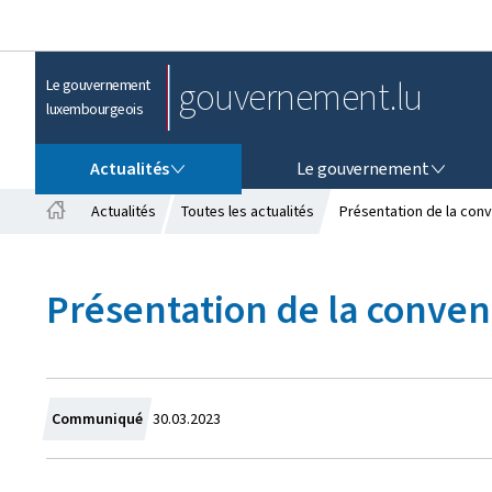
gouvernement.lu
Le gouvernement
luxembourgeois
ACTUALITÉS
LE GOUVERNEMENT
Actualités
Le gouvernement
Actualités
Toutes les actualités
Présentation de la conve
A
c
c
Présentation de la convent
u
e
i
l
C
Communiqué
30.03.2023
r