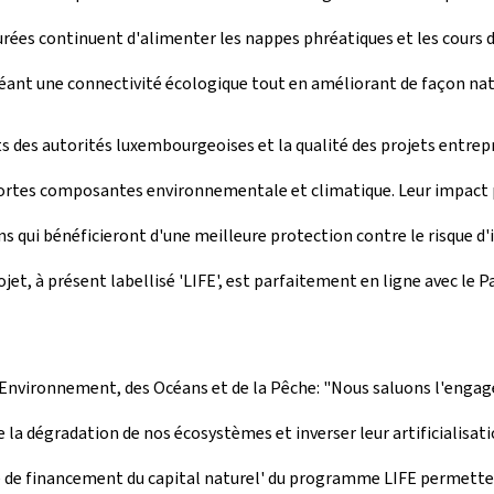
ées continuent d'alimenter les nappes phréatiques et les cours d'ea
éant une connectivité écologique tout en améliorant de façon natur
orts des autorités luxembourgeoises et la qualité des projets entrep
fortes composantes environnementale et climatique. Leur impact 
erains qui bénéficieront d'une meilleure protection contre le risque
jet, à présent labellisé 'LIFE', est parfaitement en ligne avec le 
 l'Environnement, des Océans et de la Pêche: "Nous saluons l'eng
 la dégradation de nos écosystèmes et inverser leur artificialisatio
de financement du capital naturel' du programme LIFE permette de