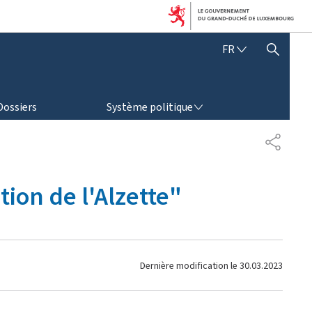
F
FR
AFFICHER / MASQUER LA RECHERCHE
R
A
N
SYSTÈME POLITIQUE
Ç
Dossiers
Système politique
A
I
P
S
A
R
T
ion de l'Alzette"
A
G
E
Dernière modification le
30.03.2023