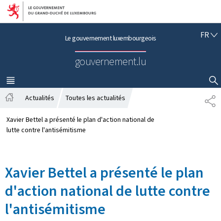
Aller au menu principal
Aller au contenu
F
FR
Le gouvernement luxembourgeois
R
A
gouvernement.lu
N
Ç
A
MENU
PRINCIPAL
AFFICHER / MASQUER LA RECHERCHE
I
Actualités
Toutes les actualités
P
S
A
A
c
R
Xavier Bettel a présenté le plan d'action national de
c
T
lutte contre l'antisémitisme
u
A
e
G
i
E
Xavier Bettel a présenté le plan
l
d'action national de lutte contre
l'antisémitisme