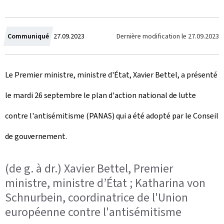
C
Dernière modification le
27.09.2023
Communiqué
27.09.2023
r
Le Premier ministre, ministre d'État, Xavier Bettel, a présenté
é
le mardi 26 septembre le plan d'action national de lutte
e
contre l'antisémitisme (PANAS) qui a été adopté par le Conseil
l
de gouvernement.
e
(de g. à dr.) Xavier Bettel, Premier
ministre, ministre d’État ; Katharina von
Schnurbein, coordinatrice de l'Union
européenne contre l'antisémitisme