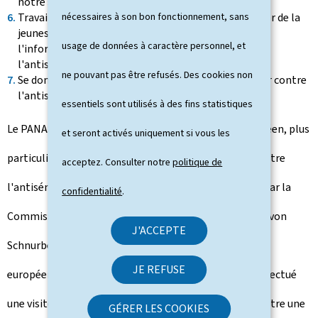
notre société contemporaine
Travailler à la "résilience" de la société, en particulier de la
nécessaires à son bon fonctionnement, sans
jeunesse, et des agents publics par l'éducation,
usage de données à caractère personnel, et
l'information et la sensibilisation à la lutte contre
l'antisémitisme
ne pouvant pas être refusés. Des cookies non
Se donner des structures pérennes pour mieux lutter contre
l'antisémitisme
essentiels sont utilisés à des fins statistiques
Le PANAS s'inscrit également dans un contexte européen, plus
et seront activés uniquement si vous les
particulièrement de la première stratégie de lutte contre
acceptez. Consulter notre
politique de
l'antisémitisme et de soutien à la vie juive présentée par la
confidentialité
.
Commission européenne le 5 octobre 2021. Katharina von
J'ACCEPTE
Schnurbein, coordinatrice auprès de la Commission
JE REFUSE
européenne pour la lutte contre l'antisémitisme, a effectué
une visite de travail à Luxembourg à cette occasion. Outre une
GÉRER LES COOKIES