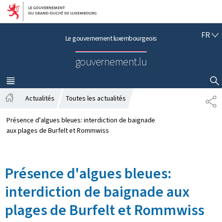
Aller au menu principal
Aller au contenu
F
FR
Le gouvernement luxembourgeois
R
A
gouvernement.lu
N
Ç
A
MENU
PRINCIPAL
AFFICHER / MASQUER LA RECHERCHE
I
Actualités
Toutes les actualités
P
S
A
A
c
R
Présence d'algues bleues: interdiction de baignade
c
T
aux plages de Burfelt et Rommwiss
u
A
e
G
i
E
Présence d'algues bleues:
l
interdiction de baignade aux
plages de Burfelt et Rommwiss