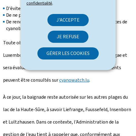
confidentialité
.
D'éviter le contact avec les poissons;
De ne pas consommer les poissons pêchés;
J'ACCEPTE
De renoncer à l'activité de la pêche si des efflorescences de
cyanobactéries sont visibles.
JE REFUSE
Toute observation d'algues bleues au Grand-Duché du
GÉRER LES COOKIES
Luxembourg peut être rapportée via l'app Bloomin'Algae et
sera évaluée par un expert du LIST. Tous les signalements
peuvent être consultés sur
cyanowatch.lu
.
À ce jour, la baignade reste autorisée sur les autres plages du
lac de la Haute-Sûre, à savoir Liefrange,
Fuussefeld
, Insenborn
et Lultzhausen. Dans ce contexte, l'Administration de la
gestion de l'eau tient à rappeler que, conformément aux