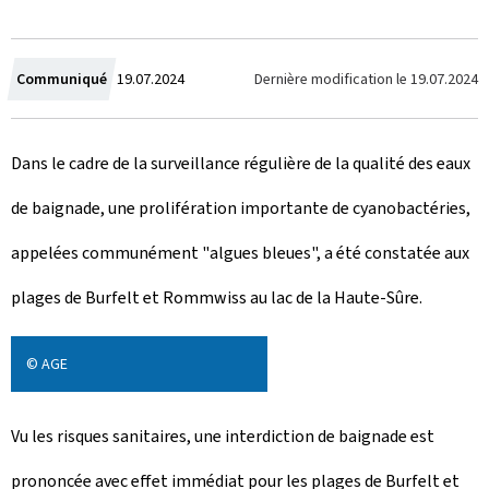
C
Dernière modification le
19.07.2024
Communiqué
19.07.2024
r
Dans le cadre de la surveillance régulière de la qualité des eaux
é
de baignade, une prolifération importante de cyanobactéries,
e
appelées communément "algues bleues", a été constatée aux
l
plages de Burfelt et Rommwiss au lac de la Haute-Sûre.
e
© AGE
Vu les risques sanitaires, une interdiction de baignade est
prononcée avec effet immédiat pour
les plages de Burfelt et