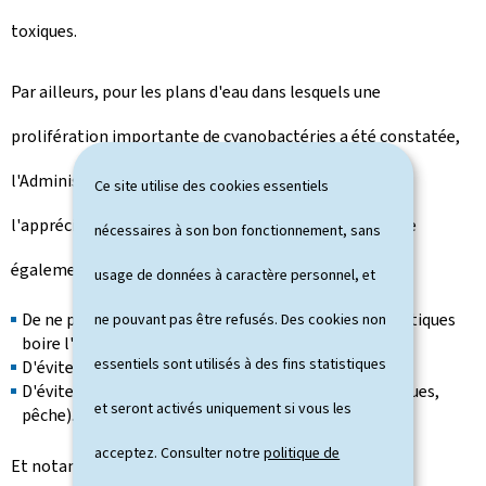
toxiques.
Par ailleurs, pour les plans d'eau dans lesquels une
prolifération importante de cyanobactéries a été constatée,
l'Administration de la gestion de l'eau, sur base de
Ce site utilise des cookies essentiels
l'appréciation de la Direction de la santé, recommande
nécessaires à son bon fonctionnement, sans
également au public:
usage de données à caractère personnel, et
De ne pas laisser les chiens et autres animaux domestiques
ne pouvant pas être refusés. Des cookies non
boire l'eau;
essentiels sont utilisés à des fins statistiques
D'éviter tout contact avec l'eau;
D'éviter toute activité nautique (p. ex. sports aquatiques,
et seront activés uniquement si vous les
pêche).
acceptez. Consulter notre
politique de
Et notamment lors de la pêche: