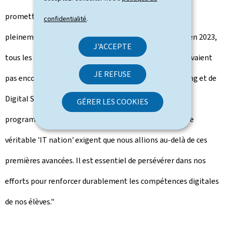
prometteurs que ces initiatives n'étaient pas encore
confidentialité
.
pleinement mesurables lors de l'évaluation. En effet, en 2023,
J'ACCEPTE
tous les élèves de 6e de l'enseignement secondaire n'avaient
JE REFUSE
pas encore pu bénéficier pleinement des cours de coding et de
Digital Sciences, introduits progressivement dans les
GÉRER LES COOKIES
programmes scolaires. Cependant, les ambitions d'une
véritable 'IT nation' exigent que nous allions au-delà de ces
premières avancées. Il est essentiel de persévérer dans nos
efforts pour renforcer durablement les compétences digitales
de nos élèves."