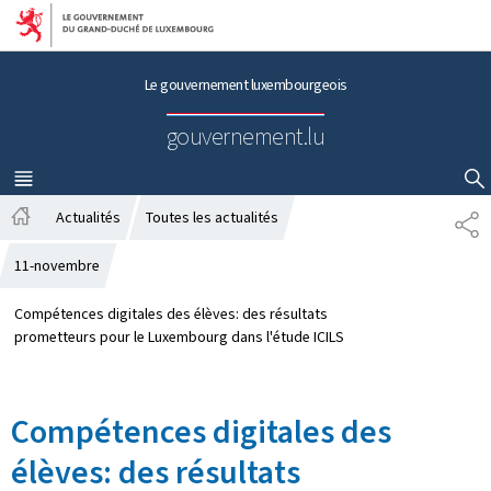
Aller au menu principal
Aller au contenu
Le gouvernement luxembourgeois
gouvernement.lu
MENU
PRINCIPAL
AFFICHER / MASQUER LA RECHERCHE
Actualités
Toutes les actualités
P
A
A
c
R
11-novembre
c
T
u
A
Compétences digitales des élèves: des résultats
e
G
prometteurs pour le Luxembourg dans l'étude ICILS
i
E
l
Compétences digitales des
élèves: des résultats