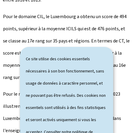
Pour le domaine CIL, le Luxembourg a obtenu un score de 494
points, supérieur à la moyenne ICILS qui est de 476 points, et
se classe au 17e rang sur 35 pays et régions. En termes de CT, le
score est de 476 points, ce qui est légèrement inférieur à la
Ce site utilise des cookies essentiels
moyenne ICILS de 483 points, et classe le Luxembourg au 16e
nécessaires à son bon fonctionnement, sans
rang sur 23 pays et régions.
usage de données à caractère personnel, et
Pour le ministre Claude Meisch, les résultats de ICILS 2023
ne pouvant pas être refusés. Des cookies non
illustrent l'impact positif des efforts déployés par le
essentiels sont utilisés à des fins statistiques
Luxembourg pour intégrer les compétences digitales dans
et seront activés uniquement si vous les
l'enseignement. "Les résultats sont d'autant plus
acceptez. Consulter notre
politique de