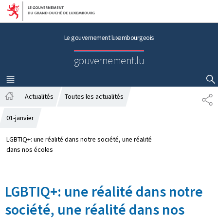
Aller au menu principal
Aller au contenu
Le gouvernement luxembourgeois
gouvernement.lu
MENU
PRINCIPAL
AFFICHER / MASQUER LA RECHERCHE
Actualités
Toutes les actualités
P
A
A
c
R
01-janvier
c
T
u
A
LGBTIQ+: une réalité dans notre société, une réalité
e
G
dans nos écoles
i
E
l
LGBTIQ+: une réalité dans notre
société, une réalité dans nos