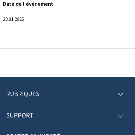
Date de l'événement
28.01.2025
RUBRIQUES
P
R
U
i
B
R
SUPPORT
e
S
I
U
Q
d
P
U
P