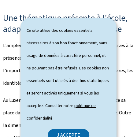
Une thématique présente à l'école,
adaptée selon le niveau de classe
Ce site utilise des cookies essentiels
nécessaires à son bon fonctionnement, sans
L'ampleur du débat soulevé par les deux pétitions relatives à la
usage de données à caractère personnel, et
présence des thèmes du LGBTIQ+ à l'école confirme
ne pouvant pas être refusés. Des cookies non
l'importance d'y thématiser les différences entre les sexes, les
essentiels sont utilisés à des fins statistiques
identités de genre et les orientations sexuelles.
et seront activés uniquement si vous les
Au Luxembourg, l'éducation sexuelle et affective a toute sa
acceptez. Consulter notre
politique de
place dans l'enseignement fondamental et secondaire. Outre
confidentialité
.
la dimension biologique fondée sur les connaissances
J'ACCEPTE