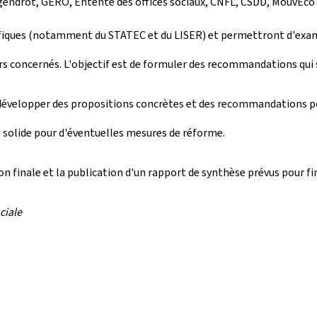
 Jugendrot, GERO, Entente des offices sociaux, CNFL, CSDD, MouvEco
ifiques (notamment du STATEC et du LISER) et permettront d'exami
urs concernés. L'objectif est de formuler des recommandations qui s
à développer des propositions concrètes et des recommandations po
se solide pour d'éventuelles mesures de réforme.
n finale et la publication d'un rapport de synthèse prévus pour fi
ciale