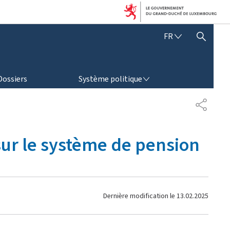
F
FR
AFFICHER / MASQUER LA RECHERCHE
R
A
N
SYSTÈME POLITIQUE
Ç
Dossiers
Système politique
A
I
P
S
A
R
T
sur le système de pension
A
G
E
Dernière modification le
13.02.2025