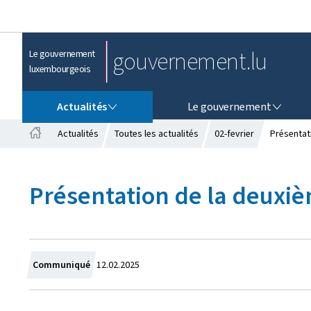
gouvernement.lu
Le gouvernement
luxembourgeois
ACTUALITÉS
LE GOUVERNEMENT
Actualités
Le gouvernement
Actualités
Toutes les actualités
02-fevrier
Présentat
A
c
c
Présentation de la deuxiè
u
e
i
l
C
Communiqué
12.02.2025
r