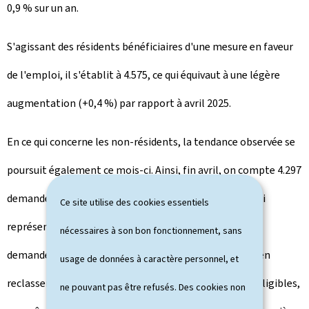
0,9 % sur un an.
S'agissant des résidents bénéficiaires d'une mesure en faveur
de l'emploi, il s'établit à 4.575, ce qui équivaut à une légère
augmentation (+0,4 %) par rapport à avril 2025.
En ce qui concerne les non-résidents, la tendance observée se
poursuit également ce mois-ci. Ainsi, fin avril, on compte 4.297
demandeurs d'emploi non-résidents disponibles, ce qui
Ce site utilise des cookies essentiels
représente une hausse de 22 % sur un an. 55,8 % de ces
nécessaires à son bon fonctionnement, sans
demandeurs non-résidents ont le statut de personne en
usage de données à caractère personnel, et
reclassement professionnel externe: elles sont donc éligibles,
ne pouvant pas être refusés. Des cookies non