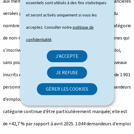
aux mêmes conditions que les résidents, à des aides financières
essentiels sont utilisés à des fins statistiques
versées par l'ADEM. Pour cette catégorie-là, la hausse du
et seront activés uniquement si vous les
nombre d'inscrits sur un an est de 9,4 %. La deuxième catégorie
acceptez. Consulter notre
politique de
de non-résidents inscrits à l'ADEM concerne des personnes qui
confidentialité
.
s'inscrivent volontairement comme demandeur d'emploi,
J'ACCEPTE
sans pour autant bénéficier d'aides financières: 813 nouveaux
JE REFUSE
inscrits en avril 2026 (+11,2 % sur un an), pour un total de 1.901
personnes à la fin du mois, équivalant à 44,2 % des demandeurs
GÉRER LES COOKIES
d'emploi non-résidents. La hausse du nombre de cette
catégorie continue d'être particulièrement marquée; elle est
de +42,7 % par rapport à avril 2025. 1.044 demandeurs d'emploi