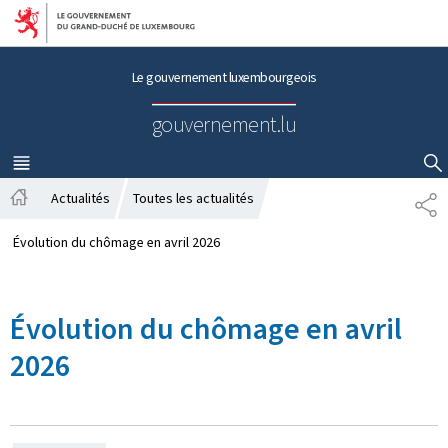
Aller au menu principal
Aller au contenu
Le gouvernement luxembourgeois
gouvernement.lu
MENU
PRINCIPAL
AFFICHER / MASQUER LA RECHERCHE
Actualités
Toutes les actualités
P
A
A
c
R
Évolution du chômage en avril 2026
c
T
u
A
e
G
Évolution du chômage en avril
i
E
l
2026