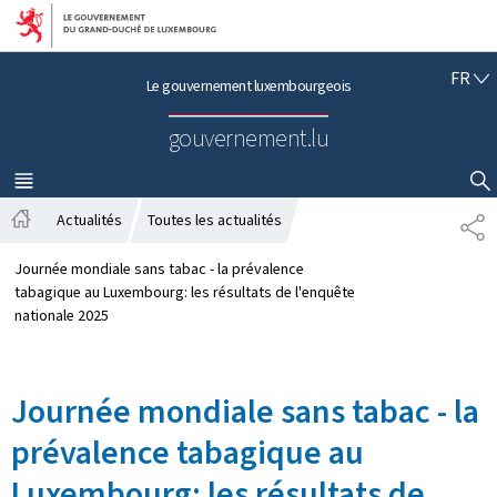
Aller au menu principal
Aller au contenu
F
FR
Le gouvernement luxembourgeois
R
A
gouvernement.lu
N
Ç
A
MENU
PRINCIPAL
AFFICHER / MASQUER LA RECHERCHE
I
Actualités
Toutes les actualités
P
S
A
A
c
R
Journée mondiale sans tabac - la prévalence
c
T
tabagique au Luxembourg: les résultats de l'enquête
u
A
nationale 2025
e
G
i
E
l
Journée mondiale sans tabac - la
prévalence tabagique au
Luxembourg: les résultats de