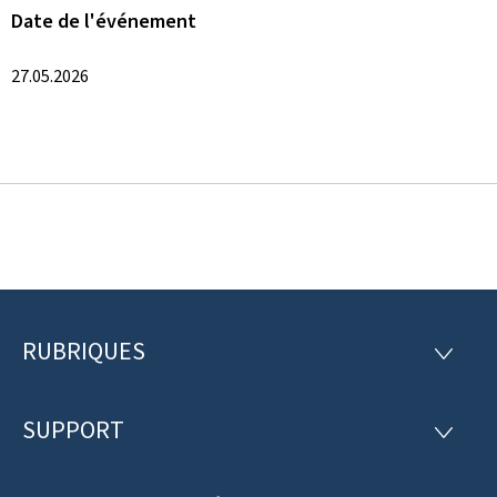
Date de l'événement
27.05.2026
RUBRIQUES
P
R
U
i
B
R
SUPPORT
e
S
I
U
Q
d
P
U