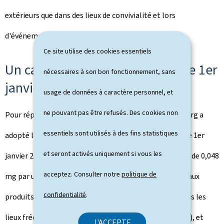
extérieurs que dans des lieux de convivialité et lors
d'événements en intérieur.
Ce site utilise des cookies essentiels
Un cadre légal renforcé depuis le 1er
nécessaires à son bon fonctionnement, sans
janvier 2026
usage de données à caractère personnel, et
ne pouvant pas être refusés. Des cookies non
Pour répondre à certains de ces constats, le Luxembourg a
essentiels sont utilisés à des fins statistiques
adopté la loi du 28 novembre 2025, entrée en vigueur le 1er
et seront activés uniquement si vous les
janvier 2026. Elle fixe une teneur maximale en nicotine de 0,048
acceptez. Consulter notre
politique de
mg par unité pour les sachets de nicotine et les nouveaux
confidentialité
.
produits nicotiniques, interdit leur consommation dans les
lieux fréquentés par les jeunes (écoles, terrains de jeux), et
J'ACCEPTE