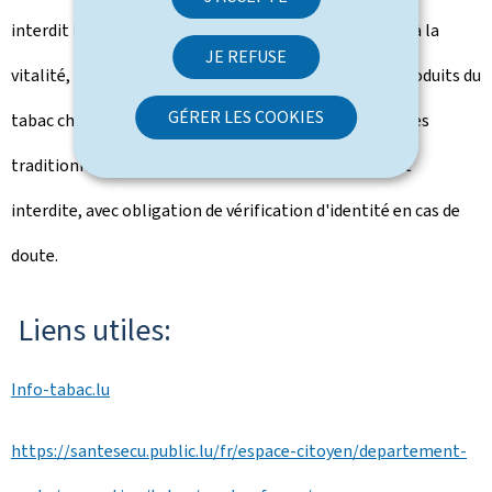
interdit les additifs stimulants associés à l'énergie et à la
JE REFUSE
vitalité, comme la caféine, la taurine ou le CBD. Les produits du
GÉRER LES COOKIES
tabac chauffés sont alignés sur les règles des cigarettes
traditionnelles. La vente aux mineurs est strictement
interdite, avec obligation de vérification d'identité en cas de
doute.
Liens utiles:
Info-tabac.lu
https://santesecu.public.lu/fr/espace-citoyen/departement-