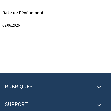
Date de l'événement
02.06.2026
RUBRIQUES
P
R
U
i
B
R
SUPPORT
e
S
I
U