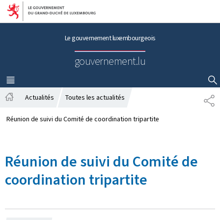
Aller au menu principal
Aller au contenu
Le gouvernement luxembourgeois
gouvernement.lu
MENU
PRINCIPAL
AFFICHER / MASQUER LA RECHERCHE
Actualités
Toutes les actualités
P
A
A
c
R
Réunion de suivi du Comité de coordination tripartite
c
T
u
A
e
G
Réunion de suivi du Comité de
i
E
l
coordination tripartite