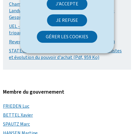
J'ACCEPTE
Chambre d'Agriculture - Vorschläge der
Landwirtschaftskammer im Rahmen der Tripartite-
Gespräche (02.06.2026) (Allemand, Pdf, 106 Ko)
JE REFUSE
UEL - Positionnement de l’UEL en vue la réunion
tripartite (02.06.2026) (Pdf, 653 Ko)
GÉRER LES COOKIES
Revendications de la CGFP (02.06.2026) (Pdf, 175 Ko)
STATEC - Situation économique, risques inflationnistes
et évolution du pouvoir d'achat (Pdf, 959 Ko)
Membre du gouvernement
FRIEDEN Luc
BETTEL Xavier
SPAUTZ Marc
HANSEN Martine