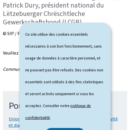
Patrick Dury, président national du
Lëtzebuerger Chrëschtleche
Gewerkschaftsbond (LCGB)
© SIP / Frédéric Sierakowski
Ce site utilise des cookies essentiels
nécessaires à son bon fonctionnement, sans
Veuillez trouver ci-dessous les fichiers y relatif.
usage de données à caractère personnel, et
Communiqué par le ministère d'État
ne pouvant pas être refusés. Des cookies non
essentiels sont utilisés à des fins statistiques
et seront activés uniquement si vous les
Pour en savoir plus
acceptez. Consulter notre
politique de
confidentialité
.
Union des syndicats OGBL-LCGB - Paquet compétitivité
et dialogue social (02.06.2026) (Pdf, 294 Ko)