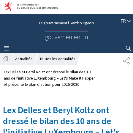
Aller au menu principal
Aller au contenu
F
FR
Le gouvernement luxembourgeois
R
A
gouvernement.lu
N
Ç
A
MENU
PRINCIPAL
AFFICHER / MASQUER LA RECHERCHE
I
Actualités
Toutes les actualités
P
S
A
A
c
R
Lex Delles et Beryl Koltz ont dressé le bilan des 10
c
T
ans de l'initiative LuXembourg – Let's Make It Happen
u
A
et présenté le plan d'action pour 2026-2030
e
G
i
E
l
Lex Delles et Beryl Koltz ont
dressé le bilan des 10 ans de
l'initiative LuXembourg – Let's