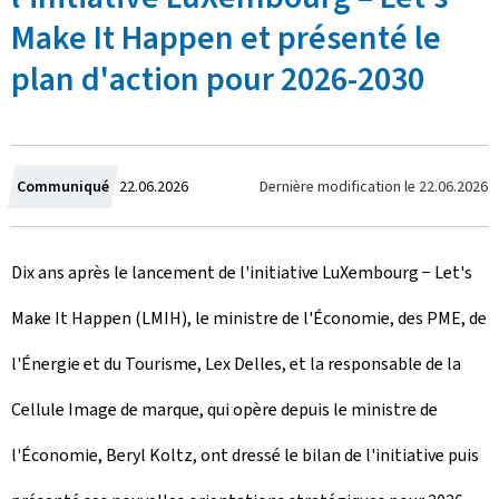
Make It Happen et présenté le
plan d'action pour 2026-2030
C
Dernière modification le
22.06.2026
Communiqué
22.06.2026
r
Dix ans après le lancement de l'initiative LuXembourg −
Let's
é
Make It Happen
(LMIH), le ministre de l'Économie, des PME, de
e
l'Énergie et du Tourisme, Lex Delles, et la responsable de la
l
Cellule Image de marque, qui opère depuis le ministre de
e
l'Économie, Beryl Koltz, ont dressé le bilan de l'initiative puis