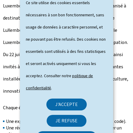
Ce site utilise des cookies essentiels
Luxembourg et à l'international, un jeu estival est organisé à
nécessaires à son bon fonctionnement, sans
destination aussi bien des résidents que des visiteurs: le
usage de données à caractère personnel, et
LuXembourg
10-Letter Challenge
, pour faire découvrir le
ne pouvant pas être refusés. Des cookies non
Luxembourg par l'expérience, la rencontre et la participation.
essentiels sont utilisés à des fins statistiques
Du 22 juin au 22 septembre 2026, petits et grands sont ainsi
et seront activés uniquement si vous les
invités à parcourir le pays pour retrouver 10 lettres géantes
acceptez. Consulter notre
politique de
installées dans des lieux emblématiques (patrimoine, culture,
confidentialité
.
innovation, nature, viticulture).
J'ACCEPTE
Chaque étape offre:
JE REFUSE
Une expérience immersive (réalité augmentée via QR code).
Une récompense instantanée et une chance de gagner un