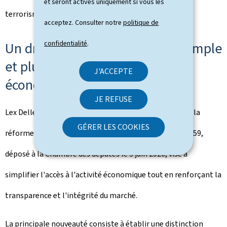
et seront activés uniquement si vous les
terrorisme.
acceptez. Consulter notre
politique de
confidentialité
.
Un droit d'établissement plus simple
et plus adapté aux réalités
J'ACCEPTE
économiques
JE REFUSE
Lex Delles a également présenté les grandes lignes de la
GÉRER LES COOKIES
réforme du droit d'établissement. Le projet de loi n°8759,
déposé à la Chambre des députés le 3 juin 2026, vise à
simplifier l'accès à l'activité économique tout en renforçant la
transparence et l'intégrité du marché.
La principale nouveauté consiste à établir une distinction