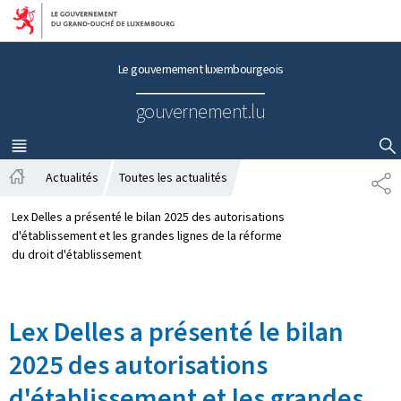
Aller au menu principal
Aller au contenu
Le gouvernement luxembourgeois
gouvernement.lu
MENU
PRINCIPAL
AFFICHER / MASQUER LA RECHERCHE
Actualités
Toutes les actualités
P
A
A
c
R
Lex Delles a présenté le bilan 2025 des autorisations
c
T
d'établissement et les grandes lignes de la réforme
u
A
du droit d'établissement
e
G
i
E
l
Lex Delles a présenté le bilan
2025 des autorisations
d'établissement et les grandes