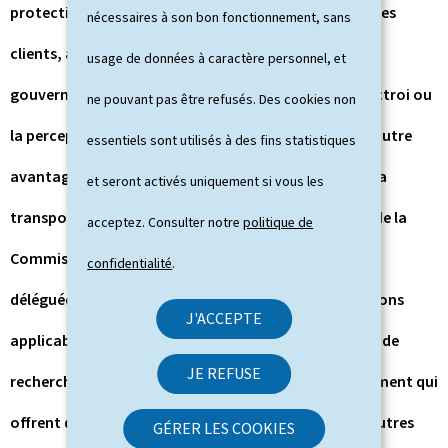
protection des instruments financiers et des fonds des
nécessaires à son bon fonctionnement, sans
clients, aux obligations applicables en matière de
usage de données à caractère personnel, et
gouvernance des produits et aux règles régissant l’octroi ou
ne pouvant pas être refusés. Des cookies non
la perception de droits, de commissions ou de tout autre
essentiels sont utilisés à des fins statistiques
avantage monétaire ou non monétaire, aux fins de la
et seront activés uniquement si vous les
transposition de la directive déléguée (UE) 2026/374 de la
acceptez. Consulter notre
politique de
Commission du 20 février 2026 modifiant la directive
confidentialité
.
déléguée (UE) 2017/593 en ce qui concerne les conditions
J'ACCEPTE
applicables à la fourniture de services d’exécution et de
JE REFUSE
recherche par des tiers à des entreprises d’investissement qui
offrent des services de gestion de portefeuille ou d’autres
GÉRER LES COOKIES