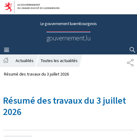
Aller au menu principal
Aller au contenu
Le gouvernement luxembourgeois
gouvernement.lu
MENU
PRINCIPAL
AFFICHER / MASQUER LA RECHERCHE
Actualités
Toutes les actualités
P
A
A
c
R
Résumé des travaux du 3 juillet 2026
c
T
u
A
e
G
Résumé des travaux du 3 juillet
i
E
l
2026