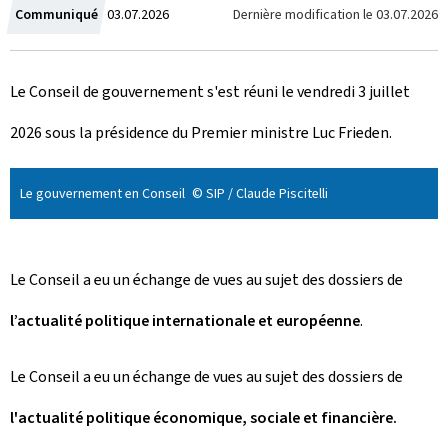
C
Dernière modification le
03.07.2026
Communiqué
03.07.2026
r
Le Conseil de gouvernement s'est réuni le vendredi 3 juillet
é
2026 sous la présidence du Premier ministre Luc Frieden.
e
l
Le gouvernement en Conseil
© SIP / Claude Piscitelli
e
Le Conseil a eu un échange de vues au sujet des dossiers de
l’actualité politique internationale et européenne
.
Le Conseil a eu un échange de vues au sujet des dossiers de
l'actualité politique économique, sociale et financière.