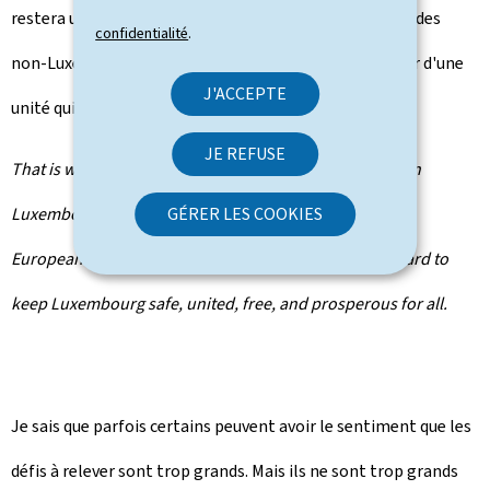
restera un pays ouvert tenant compte des aspirations des
confidentialité
.
non-Luxembourgeois et œuvrant chaque jour en faveur d'une
J'ACCEPTE
unité qui dépasse les nationalités.
JE REFUSE
That is why, together with all those who work and live in
Luxembourg, and with our partners and friends in the
GÉRER LES COOKIES
European Union and around the world we will work hard to
keep Luxembourg safe, united, free, and prosperous for all.
Je sais que parfois certains peuvent avoir le sentiment que les
défis à relever sont trop grands. Mais ils ne sont trop grands