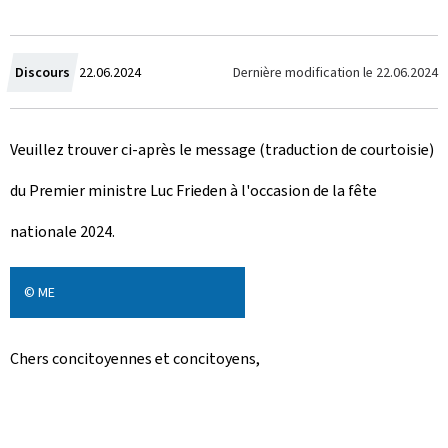
C
Dernière modification le
22.06.2024
Discours
22.06.2024
r
Veuillez trouver ci-après le message (traduction de courtoisie)
é
du Premier ministre Luc Frieden à l'occasion de la fête
e
nationale 2024.
l
e
© ME
Chers concitoyennes et concitoyens,