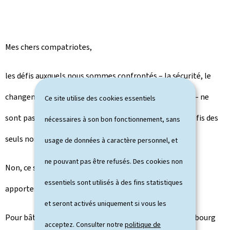
Mes chers compatriotes,
les défis auxquels nous sommes confrontés – la sécurité, le
changement climatique, la pauvreté, la compétitivité – ne
Ce site utilise des cookies essentiels
sont pas des défis des seuls Luxembourgeois. Ou des défis des
nécessaires à son bon fonctionnement, sans
seuls non-Luxembourgeois.
usage de données à caractère personnel, et
ne pouvant pas être refusés. Des cookies non
Non, ce sont des défis communs auxquels nous devons
essentiels sont utilisés à des fins statistiques
apporter des réponses communes.
et seront activés uniquement si vous les
Pour bâtir un avenir qui est digne d'être vécu, le Luxembourg
acceptez. Consulter notre
politique de