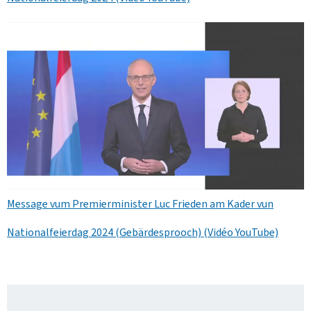
Message vum Premierminister Luc Frieden am Kader vun
Nationalfeierdag 2024 (Gebärdesprooch) (Vidéo YouTube)