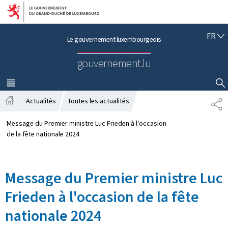
Aller au menu principal
Aller au contenu
F
FR
Le gouvernement luxembourgeois
R
A
gouvernement.lu
N
Ç
A
MENU
PRINCIPAL
AFFICHER / MASQUER LA RECHERCHE
I
Actualités
Toutes les actualités
P
S
A
A
c
R
Message du Premier ministre Luc Frieden à l'occasion
c
T
de la fête nationale 2024
u
A
e
G
i
E
Message du Premier ministre Luc
l
Frieden à l'occasion de la fête
nationale 2024