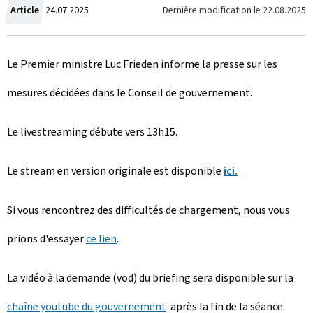
C
Dernière modification le
22.08.2025
Article
24.07.2025
r
Le Premier ministre Luc Frieden informe la presse sur les
é
mesures décidées dans le Conseil de gouvernement.
e
l
Le livestreaming débute vers 13h15.
e
Le stream en version originale est disponible
ici.
Si vous rencontrez des difficultés de chargement, nous vous
prions d'essayer
ce lien
.
La vidéo à la demande (vod) du briefing sera disponible sur la
chaîne youtube du gouvernement
après la fin de la séance.