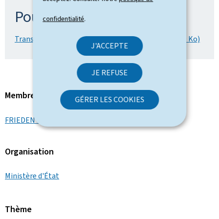
Pour en savoir plus
confidentialité
.
Transcription du sous-titrage - 24.07.2025 (Word, 49 Ko)
J'ACCEPTE
JE REFUSE
Membre du gouvernement
GÉRER LES COOKIES
FRIEDEN Luc
Organisation
Ministère d'État
Thème