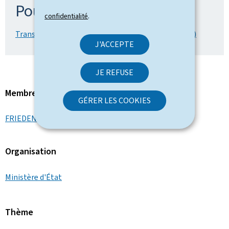
Pour en savoir plus
confidentialité
.
Transcription du Livestream - 22.04.26 (Word, 47 Ko)
J'ACCEPTE
JE REFUSE
Membre du gouvernement
GÉRER LES COOKIES
FRIEDEN Luc
Organisation
Ministère d'État
Thème