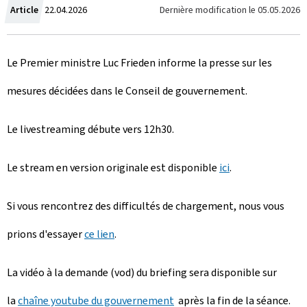
C
Dernière modification le
05.05.2026
Article
22.04.2026
r
Le Premier ministre Luc Frieden informe la presse sur les
é
mesures décidées dans le Conseil de gouvernement.
e
l
Le livestreaming débute vers 12h30.
e
Le stream en version originale est disponible
ici
.
Si vous rencontrez des difficultés de chargement, nous vous
prions d'essayer
ce lien
.
La vidéo à la demande (vod) du briefing sera disponible sur
la
chaîne youtube du gouvernement
après la fin de la séance.