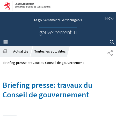
Aller au menu principal
Aller au contenu
F
FR
Le gouvernement luxembourgeois
R
A
gouvernement.lu
N
Ç
A
MENU
PRINCIPAL
AFFICHER / MASQUER LA RECHERCHE
I
Actualités
Toutes les actualités
P
S
A
A
c
R
Briefing presse: travaux du Conseil de gouvernement
c
T
u
A
e
G
Briefing presse: travaux du
i
E
l
Conseil de gouvernement