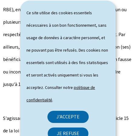
RBE), environ 90 % des entités assujetties ont déclaré un ou
Ce site utilise des cookies essentiels
plusieurs bénéficiaire(s) effectif(s). Celles n'ayant pas
nécessaires à son bon fonctionnement, sans
respecté cette obligation ont été signalées au parquet. Par
usage de données à caractère personnel, et
ailleurs, toute entité assujettie qui omet de déclarer son (ses)
ne pouvant pas être refusés. Des cookies non
bénéficiaire(s) effectif(s) ou qui dépose une déclaration fausse
essentiels sont utilisés à des fins statistiques
ou incomplète s'expose à une amende pouvant atteindre
et seront activés uniquement si vous les
jusqu'à 1,25 million d'euros.
acceptez. Consulter notre
politique de
confidentialité
.
J'ACCEPTE
S'agissant des demandes d'exemption sur base de l'article 15
de la loi RBE, le LBR a reçu 4.028 demandes
dont 1.410
JE REFUSE