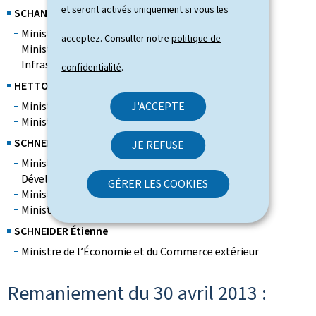
et seront activés uniquement si vous les
SCHANK Marco
Ministre du Logement
acceptez. Consulter notre
politique de
Ministre délégué au Développement durable et aux
Infrastructures
confidentialité
.
HETTO-GAASCH Françoise
Ministre des Classes moyennes et du Tourisme
J'ACCEPTE
Ministre de l’Égalité des chances
SCHNEIDER Romain
JE REFUSE
Ministre de l’Agriculture, de la Viticulture et du
Développement rural
GÉRER LES COOKIES
Ministre des Sports
Ministre délégué à l’Économie solidaire
SCHNEIDER Étienne
Ministre de l’Économie et du Commerce extérieur
Remaniement du 30 avril 2013 :