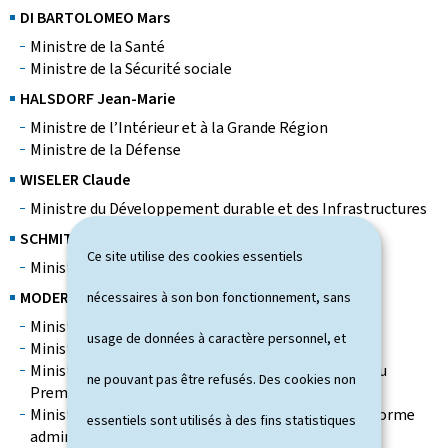
DI BARTOLOMEO Mars
Ministre de la Santé
Ministre de la Sécurité sociale
HALSDORF Jean-Marie
Ministre de l’Intérieur et à la Grande Région
Ministre de la Défense
WISELER Claude
Ministre du Développement durable et des Infrastructures
SCHMIT Nicolas
Ce site utilise des cookies essentiels
Ministre du Travail, de l’Emploi et de l’Immigration
MODERT Octavie
nécessaires à son bon fonctionnement, sans
Ministre de la Culture
usage de données à caractère personnel, et
Ministre aux Relations avec le Parlement
Ministre à la Simplification administrative auprès du
ne pouvant pas être refusés. Des cookies non
Premier ministre
Ministre déléguée à la Fonction publique et à la Réforme
essentiels sont utilisés à des fins statistiques
administrative