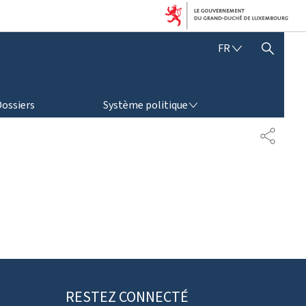
F
FR
AFFICHER / MASQUER LA RECHERCHE
R
A
N
SYSTÈME POLITIQUE
Ç
Dossiers
Système politique
A
I
P
S
A
R
T
A
G
E
RESTEZ CONNECTÉ