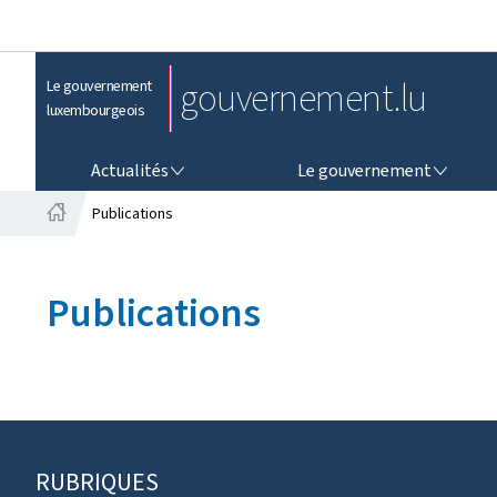
gouvernement.lu
Le gouvernement
luxembourgeois
ACTUALITÉS
LE GOUVERNEMENT
Actualités
Le gouvernement
Publications
A
c
c
Publications
u
e
i
l
RUBRIQUES
P