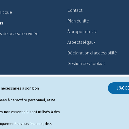
Contact
itique
Plan du site
ns
À propos du site
 de presse en vidéo
Aspects légaux
Déclaration d'accessibilité
Gestion des cookies
J'ACC
ls nécessaires à son bon
es à caractère personnel, et ne
s non essentiels sont utilisés à des
niquement si vous les acceptez.