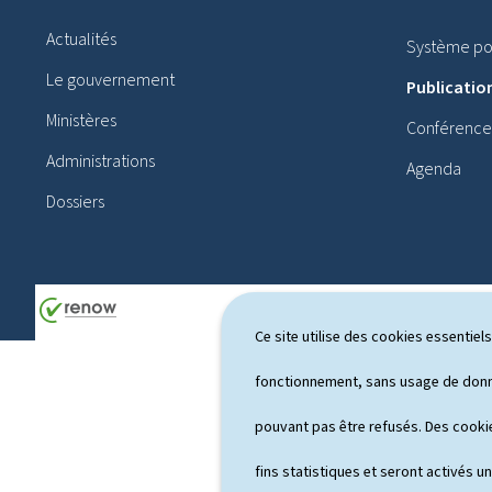
i
Actualités
Système pol
e
Le gouvernement
Publicatio
d
Ministères
Conférences
d
Administrations
Agenda
e
Dossiers
p
a
g
e
Ce site utilise des cookies essentie
fonctionnement, sans usage de donné
pouvant pas être refusés. Des cookie
fins statistiques et seront activés u