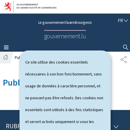
Aller au menu principal
Aller au contenu
F
FR
Le gouvernement luxembourgeois
R
A
gouvernement.lu
N
Ç
A
MENU
PRINCIPAL
AFFICHER / MASQUER LA RECHERCHE
I
Publications
P
S
Ce site utilise des cookies essentiels
A
A
c
R
nécessaires à son bon fonctionnement, sans
c
T
Publications
u
A
usage de données à caractère personnel, et
e
G
i
E
ne pouvant pas être refusés. Des cookies non
l
essentiels sont utilisés à des fins statistiques
et seront activés uniquement si vous les
RUBRIQUES
P
R