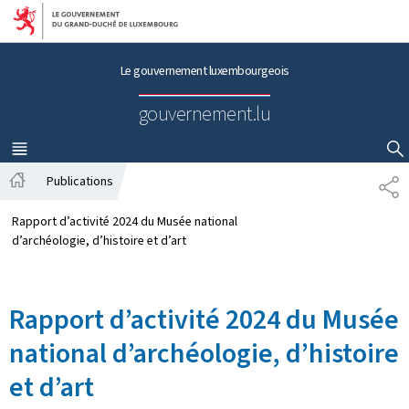
Aller au menu principal
Aller au contenu
Le gouvernement luxembourgeois
gouvernement.lu
MENU
PRINCIPAL
AFFICHER / MASQUER LA RECHERCHE
Publications
P
A
A
c
R
Rapport d’activité 2024 du Musée national
c
T
d’archéologie, d’histoire et d’art
u
A
e
G
i
E
Rapport d’activité 2024 du Musée
l
national d’archéologie, d’histoire
et d’art