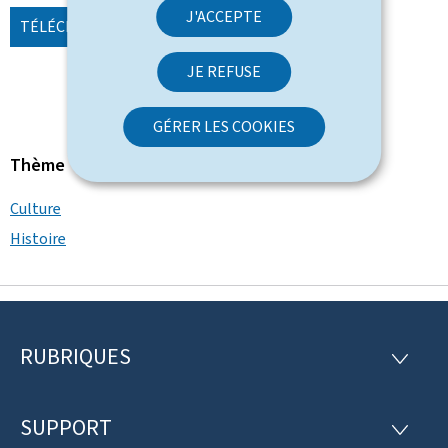
J'ACCEPTE
TÉLÉCHARGER
(FR, PDF - 54,49 MO)
JE REFUSE
GÉRER LES COOKIES
Thème
Culture
Histoire
RUBRIQUES
P
R
U
i
B
R
SUPPORT
e
S
I