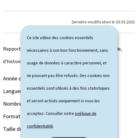
Dernière modification le
03.03.2025
Ce site utilise des cookies essentiels
Rapport d’activité 2024 du Musée national d’archéologie,
nécessaires à son bon fonctionnement, sans
d’histoire et d’art
usage de données à caractère personnel, et
ne pouvant pas être refusés. Des cookies non
Année de parution
2025
essentiels sont utilisés à des fins statistiques
Langue(s)
Français
et seront activés uniquement si vous les
Nombre de pages
124 page(s)
acceptez. Consulter notre
politique de
Format du document
Pdf
confidentialité
.
Taille du fichier
54,49 Mo