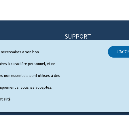
SUPPORT
Contact
J'ACC
ls nécessaires à son bon
itique
Plan du site
s
es à caractère personnel, et ne
À propos du site
 de presse en vidéo
s non essentiels sont utilisés à des
Aspects légaux
niquement si vous les acceptez.
Déclaration d'accessibilité
tialité
.
Gestion des cookies