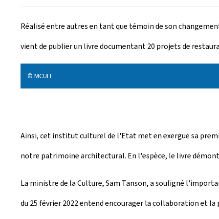
r
Réalisé entre autres en tant que témoin de son changement 
é
vient de publier un livre documentant 20 projets de restau
e
l
© MCULT
e
Ainsi, cet institut culturel de l'Etat met en exergue sa pr
notre patrimoine architectural. En l'espèce, le livre démon
La ministre de la Culture, Sam Tanson, a souligné l'importa
du 25 février 2022 entend encourager la collaboration et la 