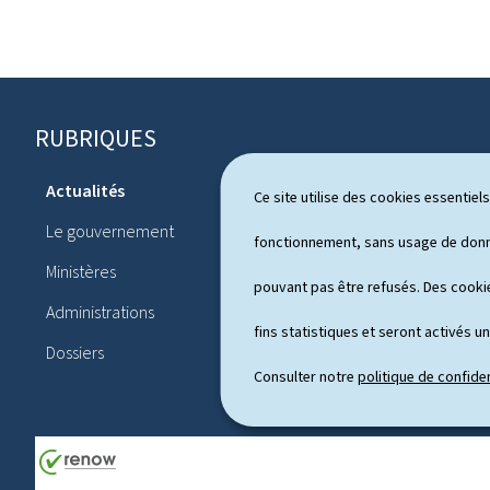
RUBRIQUES
P
i
Actualités
Ce site utilise des cookies essentie
Système pol
e
Le gouvernement
Publication
fonctionnement, sans usage de donné
d
Ministères
Conférences
pouvant pas être refusés. Des cookie
d
Administrations
Agenda
e
fins statistiques et seront activés u
Dossiers
p
Consulter notre
politique de confiden
a
g