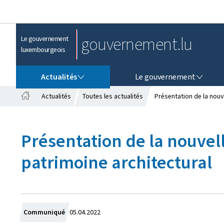
gouvernement.lu
Le gouvernement
luxembourgeois
ACTUALITÉS
LE GOUVERNEMENT
Actualités
Le gouvernement
Actualités
Toutes les actualités
Présentation de la nouve
A
c
c
Présentation de la nouvell
u
e
patrimoine architectural
i
l
C
Communiqué
05.04.2022