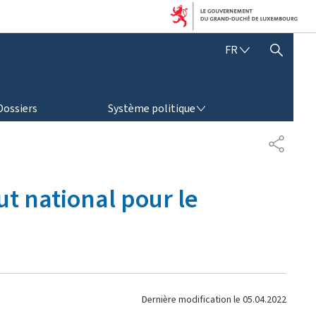
F
FR
AFFICHER / MASQUER LA RECHERCHE
R
A
N
SYSTÈME POLITIQUE
Ç
Dossiers
Système politique
A
I
P
S
A
R
T
ut national pour le
A
G
E
Dernière modification le
05.04.2022