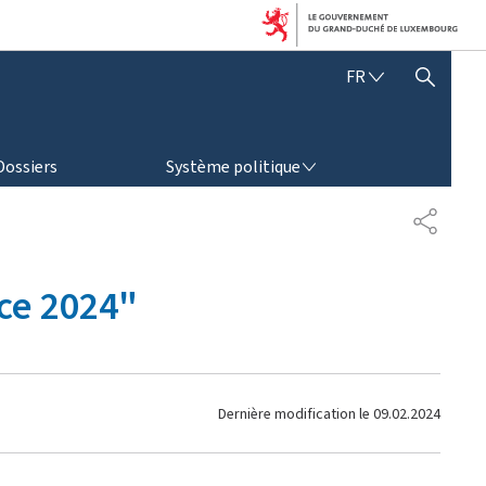
F
FR
AFFICHER / MASQUER LA RECHERCHE
R
A
N
SYSTÈME POLITIQUE
Ç
Dossiers
Système politique
A
I
P
S
A
R
T
ce 2024"
A
G
E
Dernière modification le
09.02.2024