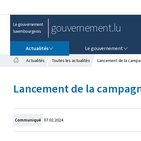
gouvernement.lu
Le gouvernement
luxembourgeois
ACTUALITÉS
LE GOUVERNEMENT
Actualités
Le gouvernement
Actualités
Toutes les actualités
Lancement de la campag
A
c
c
Lancement de la campagne
u
e
i
l
C
Communiqué
07.02.2024
r