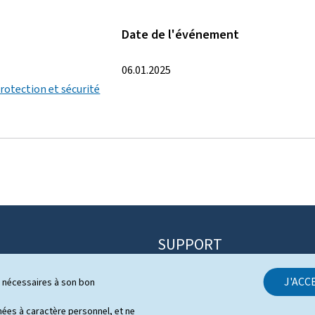
Date de l'événement
06.01.2025
Protection et sécurité
SUPPORT
Contact
J'ACC
ls nécessaires à son bon
itique
Plan du site
s
es à caractère personnel, et ne