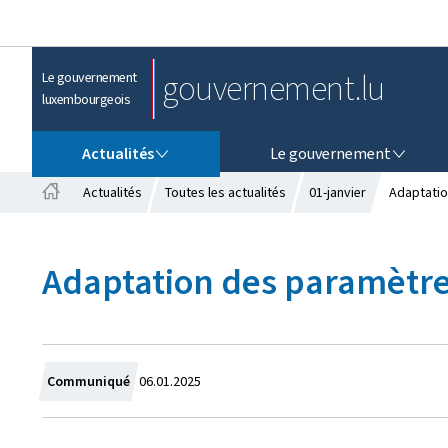
gouvernement.lu
Le gouvernement
luxembourgeois
ACTUALITÉS
LE GOUVERNEMENT
Actualités
Le gouvernement
Actualités
Toutes les actualités
01-janvier
Adaptatio
A
c
c
Adaptation des paramètres
u
e
i
l
C
Communiqué
06.01.2025
r