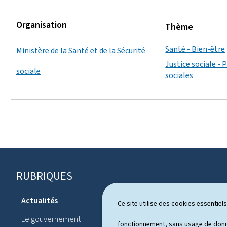
Organisation
Thème
Santé - Bien-être
Ministère de la Santé et de la Sécurité
Justice sociale - 
sociale
sociales
RUBRIQUES
P
i
Actualités
Ce site utilise des cookies essentie
Système pol
e
Le gouvernement
Publication
fonctionnement, sans usage de donné