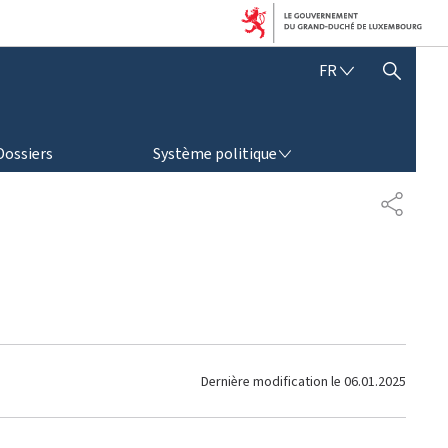
F
FR
AFFICHER / MASQUER LA RECHERCHE
R
A
N
SYSTÈME POLITIQUE
Ç
Dossiers
Système politique
A
I
P
S
A
R
T
A
G
E
Dernière modification le
06.01.2025