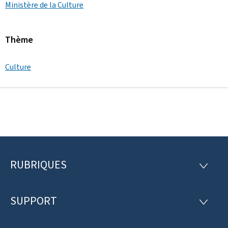
Ministère de la Culture
Thème
Culture
RUBRIQUES
P
R
U
i
B
R
SUPPORT
e
S
I
U
Q
d
P
U