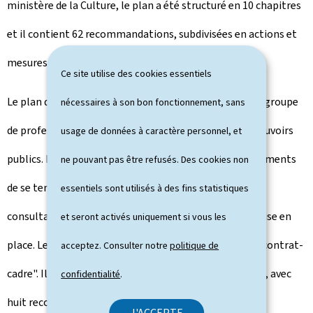
ministère de la Culture, le plan a été structuré en 10 chapitres
et il contient 62 recommandations, subdivisées en actions et
mesures.
Ce site utilise des cookies essentiels
Le plan de développement culturel est élaboré par un groupe
nécessaires à son bon fonctionnement, sans
de professionnels politiquement indépendants des pouvoirs
usage de données à caractère personnel, et
publics. Néanmoins, la volonté politique des gouvernements
ne pouvant pas être refusés. Des cookies non
de se tenir aux revendications formulées suite aux
essentiels sont utilisés à des fins statistiques
consultations participatives est essentielle pour sa mise en
et seront activés uniquement si vous les
place. Le
Kulturentwécklungsplang
est une sorte de "contrat-
acceptez. Consulter notre
politique de
cadre". Il contient un chapitre dédié à la mise en œuvre, avec
confidentialité
.
huit recommandations préliminaires pour réaliser les
J'ACCEPTE